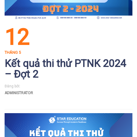
12
THÁNG 5
Kết quả thi thử PTNK 2024
– Đợt 2
Đăng bởi:
ADMINISTRATOR