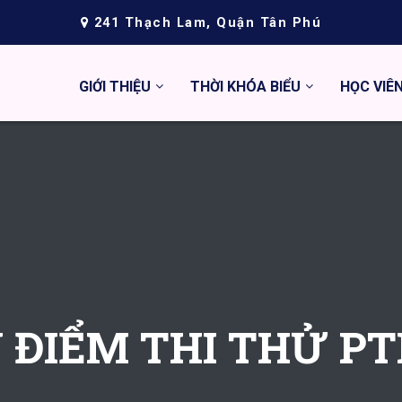
241 Thạch Lam, Quận Tân Phú
GIỚI THIỆU
THỜI KHÓA BIỂU
HỌC VIÊ
U ĐIỂM THI THỬ P