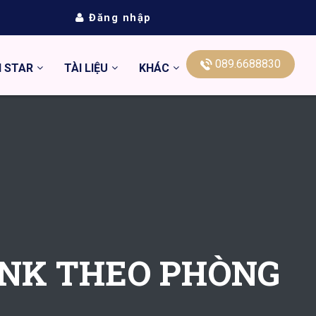
Đăng nhập
089.6688830
N STAR
TÀI LIỆU
KHÁC
TNK THEO PHÒNG