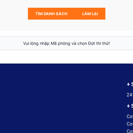
TÌM DANH SÁCH
LÀM LẠI
Vui lòng nhập Mã phòng và chọn Đợt thi thử!
+
24
+
Cơ 
Cơ 
Cơ 