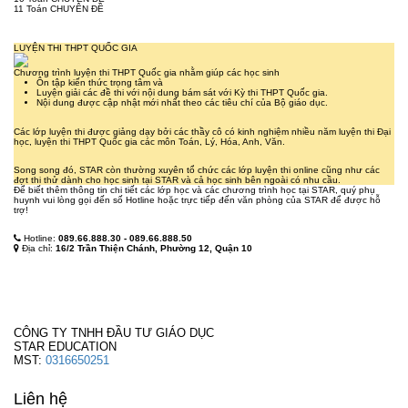
11
Toán CHUYÊN ĐỀ
LUYỆN THI THPT QUỐC GIA
Chương trình luyện thi THPT Quốc gia nhằm giúp các học sinh
Ôn tập kiến thức trọng tâm và
Luyện giải các đề thi với nội dung bám sát với Kỳ thi THPT Quốc gia.
Nội dung được cập nhật mới nhất theo các tiêu chí của Bộ giáo dục.
Các lớp luyện thi được giảng dạy bởi các thầy cô có kinh nghiệm nhiều năm luyện thi Đại
học, luyện thi THPT Quốc gia các môn Toán, Lý, Hóa, Anh, Văn.
Song song đó, STAR còn thường xuyên tổ chức các lớp luyện thi online cũng như các
đợt thi thử dành cho học sinh tại STAR và cả học sinh bên ngoài có nhu cầu.
Để biết thêm thông tin chi tiết các lớp học và các chương trình học tại STAR, quý phụ
huynh vui lòng gọi đến số Hotline hoặc trực tiếp đến văn phòng của STAR để được hỗ
trợ!
Hotline:
089.66.888.30 - 089.66.888.50
Địa chỉ:
16/2 Trần Thiện Chánh, Phường 12, Quận 10
CÔNG TY TNHH ĐẦU TƯ GIÁO DỤC
STAR EDUCATION
MST:
0316650251
Liên hệ