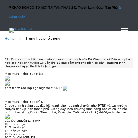
CHÀO ĐÓN CƠ SỞ MỚI TẠI TÂN PHÚ
241 Thạch Lam, Quận Tân Phú
Đăng nhập
Home
Trung học phổ thông
Các lớp học được biên soạn trên cơ sở chương trình của Bộ Giáo dục và Đào tạo, phù
hợp cho học sinh từ lớp 10 đến lớp 12 bao gồm chương trình cơ bản, chương trình
chuyên và Luyện thi THPT Quốc gia.
CHƯƠNG TRÌNH CƠ BẢN
Xem thêm: Các lớp học hiện tại ở STAR
CHƯƠNG TRÌNH CHUYÊN
Chương trình giảng dạy đặc biệt dành cho học sinh chuyên như PTNK và các trường
chuyên trên địa bàn thành phố. Giảng dạy theo chương trình nâng cao và chuẩn bồi
dưỡng học sinh giỏi cấp Thành phố, Quốc gia, Quốc tế và các kỳ thi Olympic khu vực.
Các lớp chuyên tại STAR
10
Toán chuyên
11
Toán chuyên
12
Toán chuyên
12
Hóa chuyên
10
Toán CHUYÊN ĐỀ