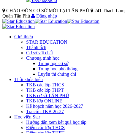
089.6688850
CHÀO ĐÓN CƠ SỞ MỚI TẠI TÂN PHÚ
241 Thạch Lam,
Quận Tân Phú
Đăng nhập
Giới thiệu
STAR EDUCATION
Thành tích
Cơ sở vật chất
Chương trình học
Trung học cơ sở
Trung học phổ thông
Luyên thi chứng chỉ
Thời khóa biểu
TKB các lớp THCS
TKB các lớp THPT
TKB cơ sở TÂN PHÚ
TKB lớp ONLINE
Kế hoạch năm học 2026-2027
Tra cứu TKB 26-27
Học viên Star
Hướng dẫn xem kết quả học tập
Điểm các lớp THCS
Điểm các lớp THPT