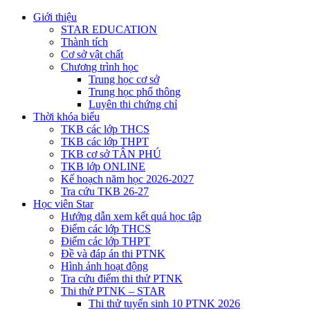
Giới thiệu
STAR EDUCATION
Thành tích
Cơ sở vật chất
Chương trình học
Trung học cơ sở
Trung học phổ thông
Luyên thi chứng chỉ
Thời khóa biểu
TKB các lớp THCS
TKB các lớp THPT
TKB cơ sở TÂN PHÚ
TKB lớp ONLINE
Kế hoạch năm học 2026-2027
Tra cứu TKB 26-27
Học viên Star
Hướng dẫn xem kết quả học tập
Điểm các lớp THCS
Điểm các lớp THPT
Đề và đáp án thi PTNK
Hình ảnh hoạt động
Tra cứu điểm thi thử PTNK
Thi thử PTNK – STAR
Thi thử tuyển sinh 10 PTNK 2026