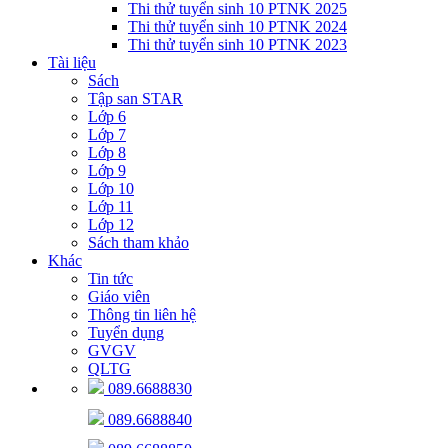
Thi thử tuyển sinh 10 PTNK 2025
Thi thử tuyển sinh 10 PTNK 2024
Thi thử tuyển sinh 10 PTNK 2023
Tài liệu
Sách
Tập san STAR
Lớp 6
Lớp 7
Lớp 8
Lớp 9
Lớp 10
Lớp 11
Lớp 12
Sách tham khảo
Khác
Tin tức
Giáo viên
Thông tin liên hệ
Tuyển dụng
GVGV
QLTG
089.6688830
089.6688840