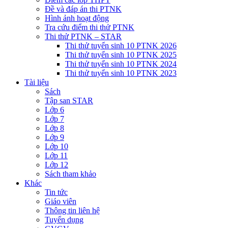
Đề và đáp án thi PTNK
Hình ảnh hoạt động
Tra cứu điểm thi thử PTNK
Thi thử PTNK – STAR
Thi thử tuyển sinh 10 PTNK 2026
Thi thử tuyển sinh 10 PTNK 2025
Thi thử tuyển sinh 10 PTNK 2024
Thi thử tuyển sinh 10 PTNK 2023
Tài liệu
Sách
Tập san STAR
Lớp 6
Lớp 7
Lớp 8
Lớp 9
Lớp 10
Lớp 11
Lớp 12
Sách tham khảo
Khác
Tin tức
Giáo viên
Thông tin liên hệ
Tuyển dụng