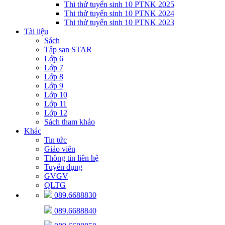
Thi thử tuyển sinh 10 PTNK 2025
Thi thử tuyển sinh 10 PTNK 2024
Thi thử tuyển sinh 10 PTNK 2023
Tài liệu
Sách
Tập san STAR
Lớp 6
Lớp 7
Lớp 8
Lớp 9
Lớp 10
Lớp 11
Lớp 12
Sách tham khảo
Khác
Tin tức
Giáo viên
Thông tin liên hệ
Tuyển dụng
GVGV
QLTG
089.6688830
089.6688840