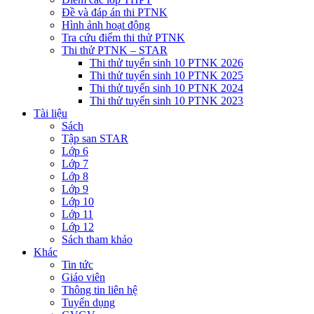
Đề và đáp án thi PTNK
Hình ảnh hoạt động
Tra cứu điểm thi thử PTNK
Thi thử PTNK – STAR
Thi thử tuyển sinh 10 PTNK 2026
Thi thử tuyển sinh 10 PTNK 2025
Thi thử tuyển sinh 10 PTNK 2024
Thi thử tuyển sinh 10 PTNK 2023
Tài liệu
Sách
Tập san STAR
Lớp 6
Lớp 7
Lớp 8
Lớp 9
Lớp 10
Lớp 11
Lớp 12
Sách tham khảo
Khác
Tin tức
Giáo viên
Thông tin liên hệ
Tuyển dụng