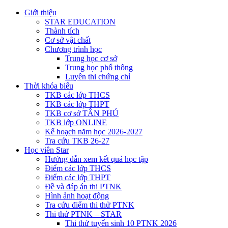
Giới thiệu
STAR EDUCATION
Thành tích
Cơ sở vật chất
Chương trình học
Trung học cơ sở
Trung học phổ thông
Luyên thi chứng chỉ
Thời khóa biểu
TKB các lớp THCS
TKB các lớp THPT
TKB cơ sở TÂN PHÚ
TKB lớp ONLINE
Kế hoạch năm học 2026-2027
Tra cứu TKB 26-27
Học viên Star
Hướng dẫn xem kết quả học tập
Điểm các lớp THCS
Điểm các lớp THPT
Đề và đáp án thi PTNK
Hình ảnh hoạt động
Tra cứu điểm thi thử PTNK
Thi thử PTNK – STAR
Thi thử tuyển sinh 10 PTNK 2026