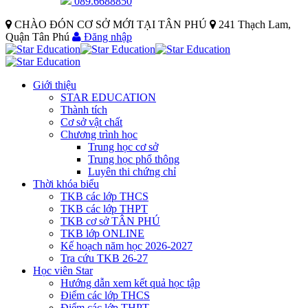
089.6688850
CHÀO ĐÓN CƠ SỞ MỚI TẠI TÂN PHÚ
241 Thạch Lam,
Quận Tân Phú
Đăng nhập
Giới thiệu
STAR EDUCATION
Thành tích
Cơ sở vật chất
Chương trình học
Trung học cơ sở
Trung học phổ thông
Luyên thi chứng chỉ
Thời khóa biểu
TKB các lớp THCS
TKB các lớp THPT
TKB cơ sở TÂN PHÚ
TKB lớp ONLINE
Kế hoạch năm học 2026-2027
Tra cứu TKB 26-27
Học viên Star
Hướng dẫn xem kết quả học tập
Điểm các lớp THCS
Điểm các lớp THPT