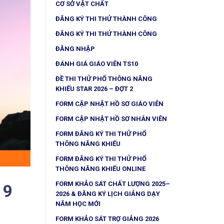
CƠ SỞ VẬT CHẤT
ĐĂNG KÝ THI THỬ THÀNH CÔNG
ĐĂNG KÝ THI THỬ THÀNH CÔNG
ĐĂNG NHẬP
ĐÁNH GIÁ GIÁO VIÊN TS10
ĐỀ THI THỬ PHỔ THÔNG NĂNG
KHIẾU STAR 2026 – ĐỢT 2
FORM CẬP NHẬT HỒ SƠ GIÁO VIÊN
FORM CẬP NHẬT HỒ SƠ NHÂN VIÊN
FORM ĐĂNG KÝ THI THỬ PHỔ
THÔNG NĂNG KHIẾU
FORM ĐĂNG KÝ THI THỬ PHỔ
THÔNG NĂNG KHIẾU ONLINE
FORM KHẢO SÁT CHẤT LƯỢNG 2025–
19
2026 & ĐĂNG KÝ LỊCH GIẢNG DẠY
NĂM HỌC MỚI
FORM KHẢO SÁT TRỢ GIẢNG 2026