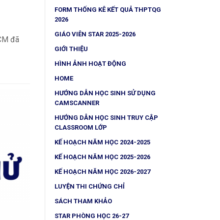
FORM THỐNG KÊ KẾT QUẢ THPTQG
2026
GIÁO VIÊN STAR 2025-2026
CM đã
GIỚI THIỆU
HÌNH ẢNH HOẠT ĐỘNG
HOME
HƯỚNG DẪN HỌC SINH SỬ DỤNG
CAMSCANNER
HƯỚNG DẪN HỌC SINH TRUY CẬP
CLASSROOM LỚP
KẾ HOẠCH NĂM HỌC 2024-2025
KẾ HOẠCH NĂM HỌC 2025-2026
KẾ HOẠCH NĂM HỌC 2026-2027
LUYỆN THI CHỨNG CHỈ
SÁCH THAM KHẢO
STAR PHÒNG HỌC 26-27