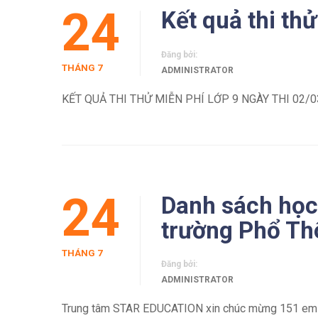
24
Kết quả thi th
Đăng bởi:
THÁNG 7
ADMINISTRATOR
KẾT QUẢ THI THỬ MIỄN PHÍ LỚP 9 NGÀY THI 02/0
24
Danh sách học
trường Phổ Th
THÁNG 7
Đăng bởi:
ADMINISTRATOR
Trung tâm STAR EDUCATION xin chúc mừng 151 em (học