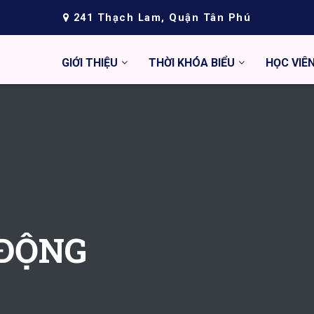
241 Thạch Lam, Quận Tân Phú
GIỚI THIỆU
THỜI KHÓA BIỂU
HỌC VIÊ
 ĐỘNG