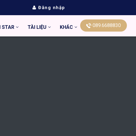
Đăng nhập
089.6688830
N STAR
TÀI LIỆU
KHÁC