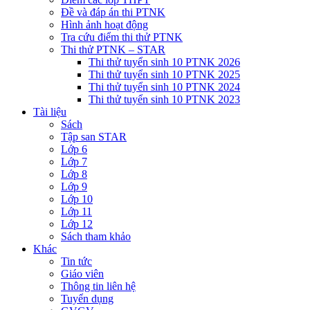
Đề và đáp án thi PTNK
Hình ảnh hoạt động
Tra cứu điểm thi thử PTNK
Thi thử PTNK – STAR
Thi thử tuyển sinh 10 PTNK 2026
Thi thử tuyển sinh 10 PTNK 2025
Thi thử tuyển sinh 10 PTNK 2024
Thi thử tuyển sinh 10 PTNK 2023
Tài liệu
Sách
Tập san STAR
Lớp 6
Lớp 7
Lớp 8
Lớp 9
Lớp 10
Lớp 11
Lớp 12
Sách tham khảo
Khác
Tin tức
Giáo viên
Thông tin liên hệ
Tuyển dụng