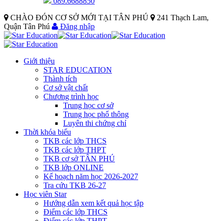
089.6688850
CHÀO ĐÓN CƠ SỞ MỚI TẠI TÂN PHÚ
241 Thạch Lam,
Quận Tân Phú
Đăng nhập
Giới thiệu
STAR EDUCATION
Thành tích
Cơ sở vật chất
Chương trình học
Trung học cơ sở
Trung học phổ thông
Luyên thi chứng chỉ
Thời khóa biểu
TKB các lớp THCS
TKB các lớp THPT
TKB cơ sở TÂN PHÚ
TKB lớp ONLINE
Kế hoạch năm học 2026-2027
Tra cứu TKB 26-27
Học viên Star
Hướng dẫn xem kết quả học tập
Điểm các lớp THCS
Điểm các lớp THPT