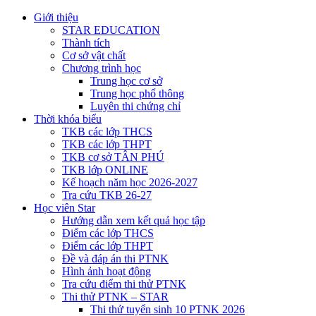
Giới thiệu
STAR EDUCATION
Thành tích
Cơ sở vật chất
Chương trình học
Trung học cơ sở
Trung học phổ thông
Luyên thi chứng chỉ
Thời khóa biểu
TKB các lớp THCS
TKB các lớp THPT
TKB cơ sở TÂN PHÚ
TKB lớp ONLINE
Kế hoạch năm học 2026-2027
Tra cứu TKB 26-27
Học viên Star
Hướng dẫn xem kết quả học tập
Điểm các lớp THCS
Điểm các lớp THPT
Đề và đáp án thi PTNK
Hình ảnh hoạt động
Tra cứu điểm thi thử PTNK
Thi thử PTNK – STAR
Thi thử tuyển sinh 10 PTNK 2026