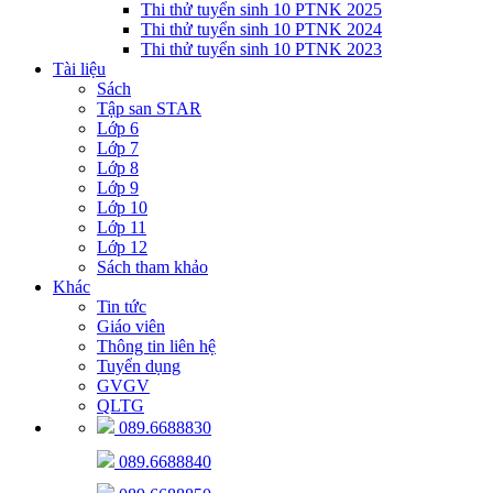
Thi thử tuyển sinh 10 PTNK 2025
Thi thử tuyển sinh 10 PTNK 2024
Thi thử tuyển sinh 10 PTNK 2023
Tài liệu
Sách
Tập san STAR
Lớp 6
Lớp 7
Lớp 8
Lớp 9
Lớp 10
Lớp 11
Lớp 12
Sách tham khảo
Khác
Tin tức
Giáo viên
Thông tin liên hệ
Tuyển dụng
GVGV
QLTG
089.6688830
089.6688840