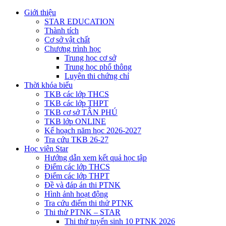
Giới thiệu
STAR EDUCATION
Thành tích
Cơ sở vật chất
Chương trình học
Trung học cơ sở
Trung học phổ thông
Luyên thi chứng chỉ
Thời khóa biểu
TKB các lớp THCS
TKB các lớp THPT
TKB cơ sở TÂN PHÚ
TKB lớp ONLINE
Kế hoạch năm học 2026-2027
Tra cứu TKB 26-27
Học viên Star
Hướng dẫn xem kết quả học tập
Điểm các lớp THCS
Điểm các lớp THPT
Đề và đáp án thi PTNK
Hình ảnh hoạt động
Tra cứu điểm thi thử PTNK
Thi thử PTNK – STAR
Thi thử tuyển sinh 10 PTNK 2026