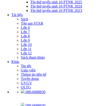
Thi thử tuyển sinh 10 PTNK 2025
Thi thử tuyển sinh 10 PTNK 2024
Thi thử tuyển sinh 10 PTNK 2023
Tài liệu
Sách
Tập san STAR
Lớp 6
Lớp 7
Lớp 8
Lớp 9
Lớp 10
Lớp 11
Lớp 12
Sách tham khảo
Khác
Tin tức
Giáo viên
Thông tin liên hệ
Tuyển dụng
GVGV
QLTG
089.6688830
089.6688840