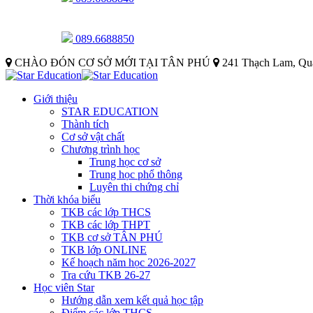
089.6688850
CHÀO ĐÓN CƠ SỞ MỚI TẠI TÂN PHÚ
241 Thạch Lam, Qu
Giới thiệu
STAR EDUCATION
Thành tích
Cơ sở vật chất
Chương trình học
Trung học cơ sở
Trung học phổ thông
Luyên thi chứng chỉ
Thời khóa biểu
TKB các lớp THCS
TKB các lớp THPT
TKB cơ sở TÂN PHÚ
TKB lớp ONLINE
Kế hoạch năm học 2026-2027
Tra cứu TKB 26-27
Học viên Star
Hướng dẫn xem kết quả học tập
Điểm các lớp THCS