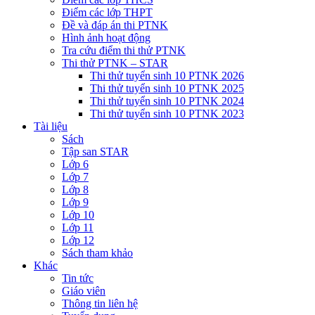
Điểm các lớp THPT
Đề và đáp án thi PTNK
Hình ảnh hoạt động
Tra cứu điểm thi thử PTNK
Thi thử PTNK – STAR
Thi thử tuyển sinh 10 PTNK 2026
Thi thử tuyển sinh 10 PTNK 2025
Thi thử tuyển sinh 10 PTNK 2024
Thi thử tuyển sinh 10 PTNK 2023
Tài liệu
Sách
Tập san STAR
Lớp 6
Lớp 7
Lớp 8
Lớp 9
Lớp 10
Lớp 11
Lớp 12
Sách tham khảo
Khác
Tin tức
Giáo viên
Thông tin liên hệ