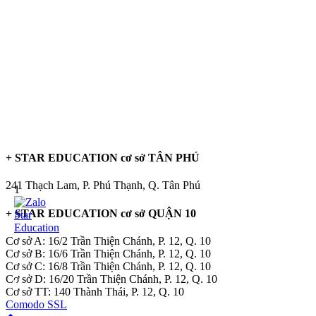
+ STAR EDUCATION cơ sở TÂN PHÚ
241 Thạch Lam, P. Phú Thạnh, Q. Tân Phú
1
+ STAR EDUCATION cơ sở QUẬN 10
Cơ sở A: 16/2 Trần Thiện Chánh, P. 12, Q. 10
Cơ sở B: 16/6 Trần Thiện Chánh, P. 12, Q. 10
Cơ sở C: 16/8 Trần Thiện Chánh, P. 12, Q. 10
Cơ sở D: 16/20 Trần Thiện Chánh, P. 12, Q. 10
Cơ sở TT: 140 Thành Thái, P. 12, Q. 10
Comodo SSL