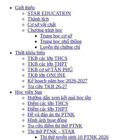
Giới thiệu
STAR EDUCATION
Thành tích
Cơ sở vật chất
Chương trình học
Trung học cơ sở
Trung học phổ thông
Luyên thi chứng chỉ
Thời khóa biểu
TKB các lớp THCS
TKB các lớp THPT
TKB cơ sở TÂN PHÚ
TKB lớp ONLINE
Kế hoạch năm học 2026-2027
Tra cứu TKB 26-27
Học viên Star
Hướng dẫn xem kết quả học tập
Điểm các lớp THCS
Điểm các lớp THPT
Đề và đáp án thi PTNK
Hình ảnh hoạt động
Tra cứu điểm thi thử PTNK
Thi thử PTNK – STAR
Thi thử tuyển sinh 10 PTNK 2026