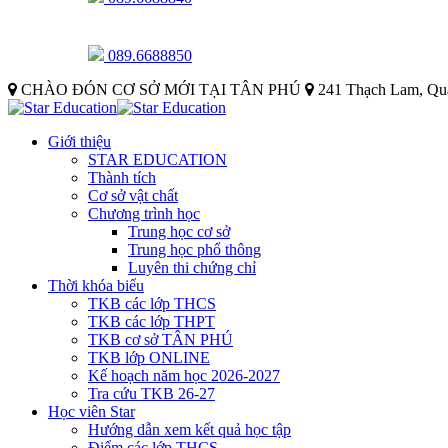
089.6688850
CHÀO ĐÓN CƠ SỞ MỚI TẠI TÂN PHÚ
241 Thạch Lam, Qu
Giới thiệu
STAR EDUCATION
Thành tích
Cơ sở vật chất
Chương trình học
Trung học cơ sở
Trung học phổ thông
Luyên thi chứng chỉ
Thời khóa biểu
TKB các lớp THCS
TKB các lớp THPT
TKB cơ sở TÂN PHÚ
TKB lớp ONLINE
Kế hoạch năm học 2026-2027
Tra cứu TKB 26-27
Học viên Star
Hướng dẫn xem kết quả học tập
Điểm các lớp THCS