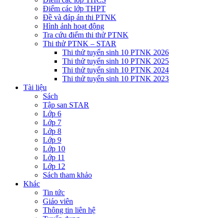
Điểm các lớp THPT
Đề và đáp án thi PTNK
Hình ảnh hoạt động
Tra cứu điểm thi thử PTNK
Thi thử PTNK – STAR
Thi thử tuyển sinh 10 PTNK 2026
Thi thử tuyển sinh 10 PTNK 2025
Thi thử tuyển sinh 10 PTNK 2024
Thi thử tuyển sinh 10 PTNK 2023
Tài liệu
Sách
Tập san STAR
Lớp 6
Lớp 7
Lớp 8
Lớp 9
Lớp 10
Lớp 11
Lớp 12
Sách tham khảo
Khác
Tin tức
Giáo viên
Thông tin liên hệ