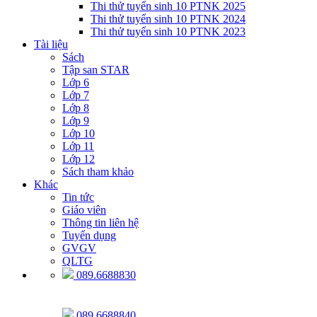
Thi thử tuyển sinh 10 PTNK 2025
Thi thử tuyển sinh 10 PTNK 2024
Thi thử tuyển sinh 10 PTNK 2023
Tài liệu
Sách
Tập san STAR
Lớp 6
Lớp 7
Lớp 8
Lớp 9
Lớp 10
Lớp 11
Lớp 12
Sách tham khảo
Khác
Tin tức
Giáo viên
Thông tin liên hệ
Tuyển dụng
GVGV
QLTG
089.6688830
089.6688840