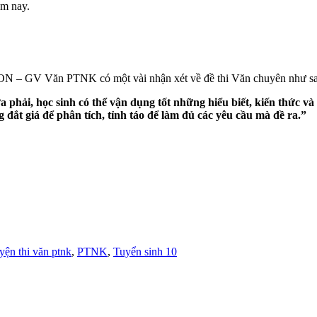
m nay.
– GV Văn PTNK có một vài nhận xét về đề thi Văn chuyên như sa
ải, học sinh có thể vận dụng tốt những hiểu biết, kiến thức và kĩ
đắt giá để phân tích, tỉnh táo để làm đủ các yêu cầu mà đề ra.”
yện thi văn ptnk
,
PTNK
,
Tuyển sinh 10