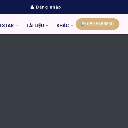
Đăng nhập
089.6688830
N STAR
TÀI LIỆU
KHÁC