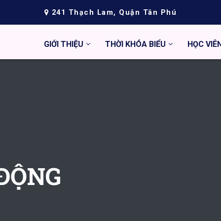
241 Thạch Lam, Quận Tân Phú
GIỚI THIỆU
THỜI KHÓA BIỂU
HỌC VIÊ
 ĐỘNG