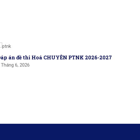
Đáp án đề thi Hoá CHUYÊN PTNK 2026-2027
Đề và 
vào Đạ
 Tháng 6, 2026
chuyê
7 Tháng 