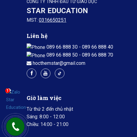
CÔNG TY TNHH ĐẦU TƯ GIÁO DỤC
STAR EDUCATION
MST:
0316650251
Liên hệ
089 66 888 30
-
089 66 888 40
089 66 888 50
-
089 66 888 70
hocthemstar@gmail.com
1
Giờ làm việc
Từ thứ 2 đến chủ nhật
Sáng: 8:00 - 12:00
Chiều: 14:00 - 21:00