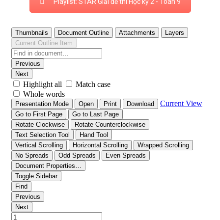
Playlist: STAR Giải đề thi Học kỳ 2 - Toán 9