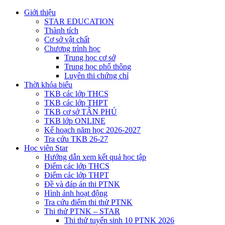
Giới thiệu
STAR EDUCATION
Thành tích
Cơ sở vật chất
Chương trình học
Trung học cơ sở
Trung học phổ thông
Luyên thi chứng chỉ
Thời khóa biểu
TKB các lớp THCS
TKB các lớp THPT
TKB cơ sở TÂN PHÚ
TKB lớp ONLINE
Kế hoạch năm học 2026-2027
Tra cứu TKB 26-27
Học viên Star
Hướng dẫn xem kết quả học tập
Điểm các lớp THCS
Điểm các lớp THPT
Đề và đáp án thi PTNK
Hình ảnh hoạt động
Tra cứu điểm thi thử PTNK
Thi thử PTNK – STAR
Thi thử tuyển sinh 10 PTNK 2026