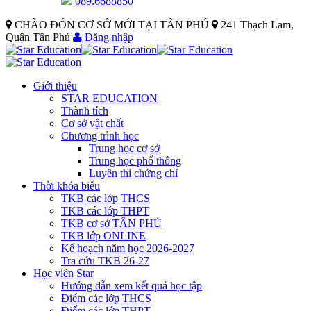
089.6688850
CHÀO ĐÓN CƠ SỞ MỚI TẠI TÂN PHÚ
241 Thạch Lam,
Quận Tân Phú
Đăng nhập
Giới thiệu
STAR EDUCATION
Thành tích
Cơ sở vật chất
Chương trình học
Trung học cơ sở
Trung học phổ thông
Luyên thi chứng chỉ
Thời khóa biểu
TKB các lớp THCS
TKB các lớp THPT
TKB cơ sở TÂN PHÚ
TKB lớp ONLINE
Kế hoạch năm học 2026-2027
Tra cứu TKB 26-27
Học viên Star
Hướng dẫn xem kết quả học tập
Điểm các lớp THCS
Điểm các lớp THPT