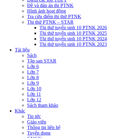
Đề và đáp án thi PTNK
Hình ảnh hoạt động
Tra cứu điểm thi thử PTNK
Thi thử PTNK – STAR
Thi thử tuyển sinh 10 PTNK 2026
Thi thử tuyển sinh 10 PTNK 2025
Thi thử tuyển sinh 10 PTNK 2024
Thi thử tuyển sinh 10 PTNK 2023
Tài liệu
Sách
Tập san STAR
Lớp 6
Lớp 7
Lớp 8
Lớp 9
Lớp 10
Lớp 11
Lớp 12
Sách tham khảo
Khác
Tin tức
Giáo viên
Thông tin liên hệ
Tuyển dụng