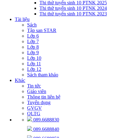
Thi thử tuyển sinh 10 PTNK 2025
Thi thử tuyển sinh 10 PTNK 2024
Thi thử tuyển sinh 10 PTNK 2023
Tài liệu
Sách
Tập san STAR
Lớp 6
Lớp 7
Lớp 8
Lớp 9
Lớp 10
Lớp 11
Lớp 12
Sách tham khảo
Khác
Tin tức
Giáo viên
Thông tin liên hệ
Tuyển dụng
GVGV
QLTG
089.6688830
089.6688840