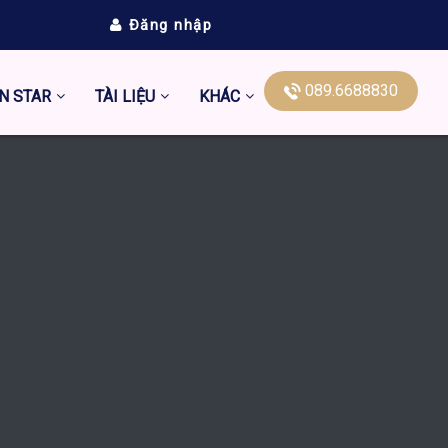
Đăng nhập
089.6688830
N STAR
TÀI LIỆU
KHÁC