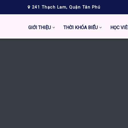
241 Thạch Lam, Quận Tân Phú
GIỚI THIỆU
THỜI KHÓA BIỂU
HỌC VIÊ