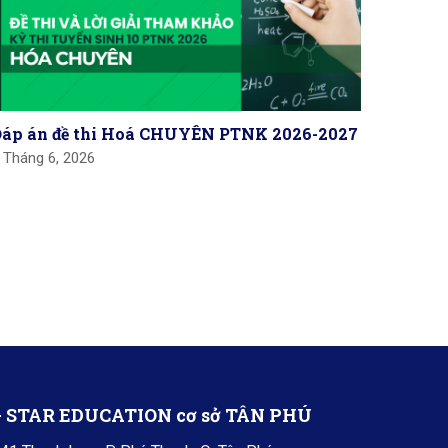
Đáp án đề thi Hoá CHUYÊN PTNK 2026-2027
Đề và 
vào Đạ
 Tháng 6, 2026
chuyê
7 Tháng 
+ STAR EDUCATION cơ sở TÂN PHÚ