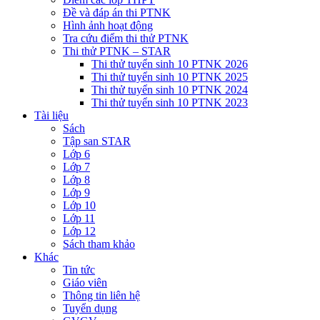
Đề và đáp án thi PTNK
Hình ảnh hoạt động
Tra cứu điểm thi thử PTNK
Thi thử PTNK – STAR
Thi thử tuyển sinh 10 PTNK 2026
Thi thử tuyển sinh 10 PTNK 2025
Thi thử tuyển sinh 10 PTNK 2024
Thi thử tuyển sinh 10 PTNK 2023
Tài liệu
Sách
Tập san STAR
Lớp 6
Lớp 7
Lớp 8
Lớp 9
Lớp 10
Lớp 11
Lớp 12
Sách tham khảo
Khác
Tin tức
Giáo viên
Thông tin liên hệ
Tuyển dụng