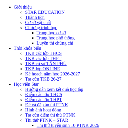
Giới thiệu
STAR EDUCATION
Thành tích
Cơ sở vật chất
Chương trình học
Trung học cơ sở
Trung học phổ thông
Luyên thi chứng chỉ
Thời khóa biểu
TKB các lớp THCS
TKB các lớp THPT
TKB cơ sở TÂN PHÚ
TKB lớp ONLINE
Kế hoạch năm học 2026-2027
Tra cứu TKB 26-27
Học viên Star
Hướng dẫn xem kết quả học tập
Điểm các lớp THCS
Điểm các lớp THPT
Đề và đáp án thi PTNK
Hình ảnh hoạt động
Tra cứu điểm thi thử PTNK
Thi thử PTNK – STAR
Thi thử tuyển sinh 10 PTNK 2026