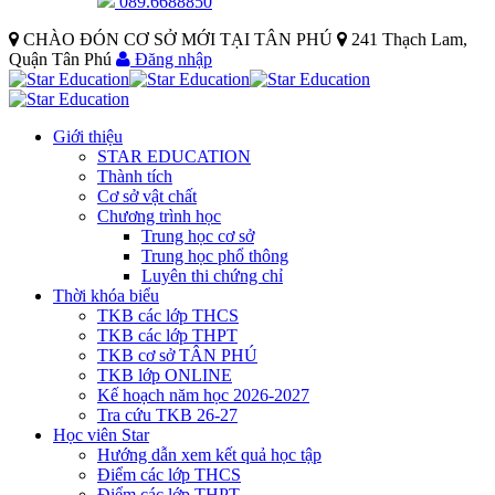
089.6688850
CHÀO ĐÓN CƠ SỞ MỚI TẠI TÂN PHÚ
241 Thạch Lam,
Quận Tân Phú
Đăng nhập
Giới thiệu
STAR EDUCATION
Thành tích
Cơ sở vật chất
Chương trình học
Trung học cơ sở
Trung học phổ thông
Luyên thi chứng chỉ
Thời khóa biểu
TKB các lớp THCS
TKB các lớp THPT
TKB cơ sở TÂN PHÚ
TKB lớp ONLINE
Kế hoạch năm học 2026-2027
Tra cứu TKB 26-27
Học viên Star
Hướng dẫn xem kết quả học tập
Điểm các lớp THCS
Điểm các lớp THPT