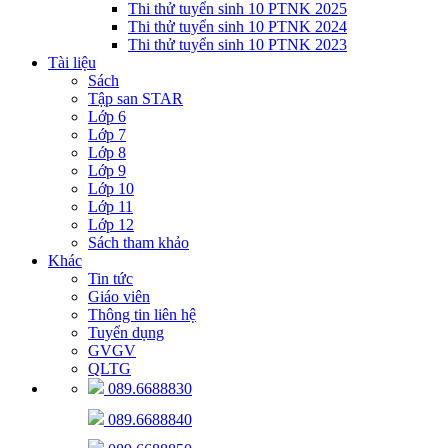
Thi thử tuyển sinh 10 PTNK 2025
Thi thử tuyển sinh 10 PTNK 2024
Thi thử tuyển sinh 10 PTNK 2023
Tài liệu
Sách
Tập san STAR
Lớp 6
Lớp 7
Lớp 8
Lớp 9
Lớp 10
Lớp 11
Lớp 12
Sách tham khảo
Khác
Tin tức
Giáo viên
Thông tin liên hệ
Tuyển dụng
GVGV
QLTG
089.6688830
089.6688840