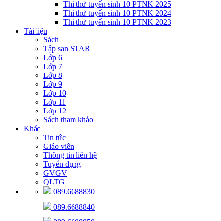
Thi thử tuyển sinh 10 PTNK 2025
Thi thử tuyển sinh 10 PTNK 2024
Thi thử tuyển sinh 10 PTNK 2023
Tài liệu
Sách
Tập san STAR
Lớp 6
Lớp 7
Lớp 8
Lớp 9
Lớp 10
Lớp 11
Lớp 12
Sách tham khảo
Khác
Tin tức
Giáo viên
Thông tin liên hệ
Tuyển dụng
GVGV
QLTG
089.6688830
089.6688840