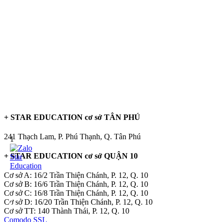
+ STAR EDUCATION cơ sở TÂN PHÚ
241 Thạch Lam, P. Phú Thạnh, Q. Tân Phú
1
+ STAR EDUCATION cơ sở QUẬN 10
Cơ sở A: 16/2 Trần Thiện Chánh, P. 12, Q. 10
Cơ sở B: 16/6 Trần Thiện Chánh, P. 12, Q. 10
Cơ sở C: 16/8 Trần Thiện Chánh, P. 12, Q. 10
Cơ sở D: 16/20 Trần Thiện Chánh, P. 12, Q. 10
Cơ sở TT: 140 Thành Thái, P. 12, Q. 10
Comodo SSL