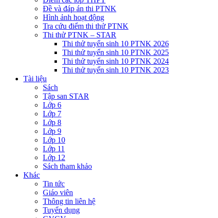
Đề và đáp án thi PTNK
Hình ảnh hoạt động
Tra cứu điểm thi thử PTNK
Thi thử PTNK – STAR
Thi thử tuyển sinh 10 PTNK 2026
Thi thử tuyển sinh 10 PTNK 2025
Thi thử tuyển sinh 10 PTNK 2024
Thi thử tuyển sinh 10 PTNK 2023
Tài liệu
Sách
Tập san STAR
Lớp 6
Lớp 7
Lớp 8
Lớp 9
Lớp 10
Lớp 11
Lớp 12
Sách tham khảo
Khác
Tin tức
Giáo viên
Thông tin liên hệ
Tuyển dụng