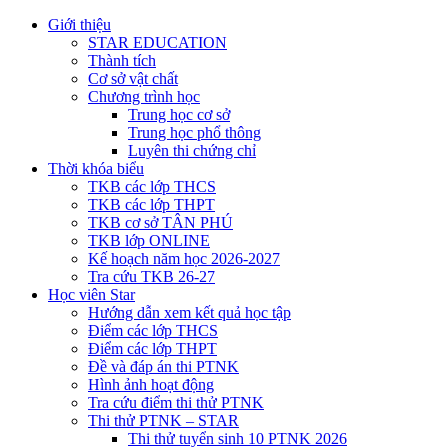
Giới thiệu
STAR EDUCATION
Thành tích
Cơ sở vật chất
Chương trình học
Trung học cơ sở
Trung học phổ thông
Luyên thi chứng chỉ
Thời khóa biểu
TKB các lớp THCS
TKB các lớp THPT
TKB cơ sở TÂN PHÚ
TKB lớp ONLINE
Kế hoạch năm học 2026-2027
Tra cứu TKB 26-27
Học viên Star
Hướng dẫn xem kết quả học tập
Điểm các lớp THCS
Điểm các lớp THPT
Đề và đáp án thi PTNK
Hình ảnh hoạt động
Tra cứu điểm thi thử PTNK
Thi thử PTNK – STAR
Thi thử tuyển sinh 10 PTNK 2026