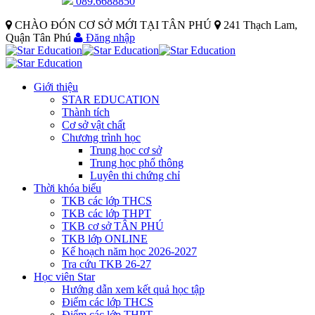
089.6688850
CHÀO ĐÓN CƠ SỞ MỚI TẠI TÂN PHÚ
241 Thạch Lam,
Quận Tân Phú
Đăng nhập
Giới thiệu
STAR EDUCATION
Thành tích
Cơ sở vật chất
Chương trình học
Trung học cơ sở
Trung học phổ thông
Luyên thi chứng chỉ
Thời khóa biểu
TKB các lớp THCS
TKB các lớp THPT
TKB cơ sở TÂN PHÚ
TKB lớp ONLINE
Kế hoạch năm học 2026-2027
Tra cứu TKB 26-27
Học viên Star
Hướng dẫn xem kết quả học tập
Điểm các lớp THCS
Điểm các lớp THPT