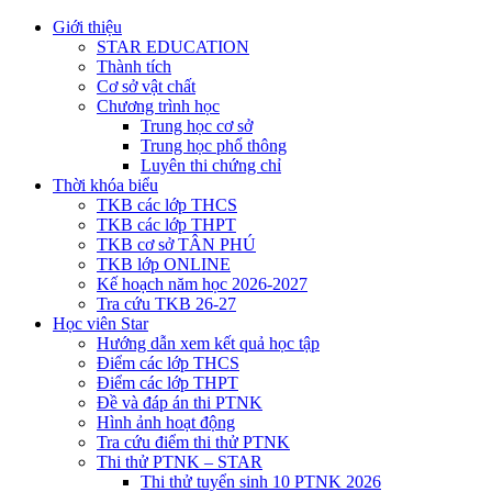
Giới thiệu
STAR EDUCATION
Thành tích
Cơ sở vật chất
Chương trình học
Trung học cơ sở
Trung học phổ thông
Luyên thi chứng chỉ
Thời khóa biểu
TKB các lớp THCS
TKB các lớp THPT
TKB cơ sở TÂN PHÚ
TKB lớp ONLINE
Kế hoạch năm học 2026-2027
Tra cứu TKB 26-27
Học viên Star
Hướng dẫn xem kết quả học tập
Điểm các lớp THCS
Điểm các lớp THPT
Đề và đáp án thi PTNK
Hình ảnh hoạt động
Tra cứu điểm thi thử PTNK
Thi thử PTNK – STAR
Thi thử tuyển sinh 10 PTNK 2026