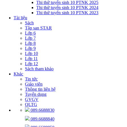
Thi thử tuyển sinh 10 PTNK 2025
Thi thử tuyển sinh 10 PTNK 2024
Thi thử tuyển sinh 10 PTNK 2023
Tài liệu
Sách
Tập san STAR
Lớp 6
Lớp 7
Lớp 8
Lớp 9
Lớp 10
Lớp 11
Lớp 12
Sách tham khảo
Khác
Tin tức
Giáo viên
Thông tin liên hệ
Tuyển dụng
GVGV
QLTG
089.6688830
089.6688840