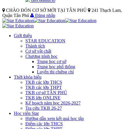
089.6688850
CHÀO ĐÓN CƠ SỞ MỚI TẠI TÂN PHÚ
241 Thạch Lam,
Quận Tân Phú
Đăng nhập
Giới thiệu
STAR EDUCATION
Thành tích
Cơ sở vật chất
Chương trình học
Trung học cơ sở
Trung học phổ thông
Luyên thi chứng chỉ
Thời khóa biểu
TKB các lớp THCS
TKB các lớp THPT
TKB cơ sở TÂN PHÚ
TKB lớp ONLINE
Kế hoạch năm học 2026-2027
Tra cứu TKB 26-27
Học viên Star
Hướng dẫn xem kết quả học tập
Điểm các lớp THCS
Điểm các lớp THPT