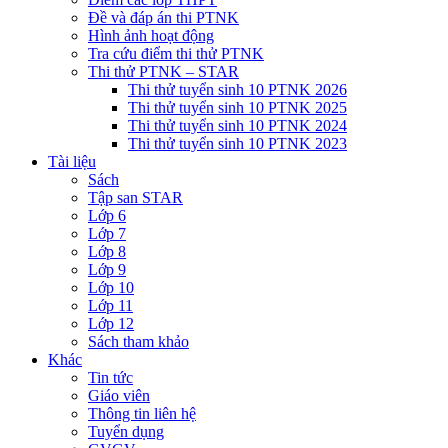
Đề và đáp án thi PTNK
Hình ảnh hoạt động
Tra cứu điểm thi thử PTNK
Thi thử PTNK – STAR
Thi thử tuyển sinh 10 PTNK 2026
Thi thử tuyển sinh 10 PTNK 2025
Thi thử tuyển sinh 10 PTNK 2024
Thi thử tuyển sinh 10 PTNK 2023
Tài liệu
Sách
Tập san STAR
Lớp 6
Lớp 7
Lớp 8
Lớp 9
Lớp 10
Lớp 11
Lớp 12
Sách tham khảo
Khác
Tin tức
Giáo viên
Thông tin liên hệ
Tuyển dụng