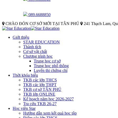
089.6688850
CHÀO ĐÓN CƠ SỞ MỚI TẠI TÂN PHÚ
241 Thạch Lam, Qu
Giới thiệu
STAR EDUCATION
Thành tích
Cơ sở vật chất
Chương trình học
Trung học cơ sở
Trung học phổ thông
Luyên thi chứng chỉ
Thời khóa biểu
TKB các lớp THCS
TKB các lớp THPT
TKB cơ sở TÂN PHÚ
TKB lớp ONLINE
Kế hoạch năm học 2026-2027
Tra cứu TKB 26-27
Học viên Star
Hướng dẫn xem kết quả học tập
Điểm các lớp THCS