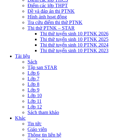
Điểm các lớp THPT
Đề và đáp án thi PTNK
Hình ảnh hoạt động
Tra cứu điểm thi thử PTNK
Thi thử PTNK – STAR
Thi thử tuyển sinh 10 PTNK 2026
Thi thử tuyển sinh 10 PTNK 2025
Thi thử tuyển sinh 10 PTNK 2024
Thi thử tuyển sinh 10 PTNK 2023
Tài liệu
Sách
Tập san STAR
Lớp 6
Lớp 7
Lớp 8
Lớp 9
Lớp 10
Lớp 11
Lớp 12
Sách tham khảo
Khác
Tin tức
Giáo viên
Thông tin liên hệ