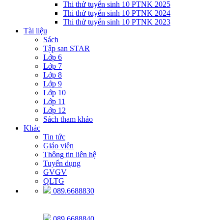
Thi thử tuyển sinh 10 PTNK 2025
Thi thử tuyển sinh 10 PTNK 2024
Thi thử tuyển sinh 10 PTNK 2023
Tài liệu
Sách
Tập san STAR
Lớp 6
Lớp 7
Lớp 8
Lớp 9
Lớp 10
Lớp 11
Lớp 12
Sách tham khảo
Khác
Tin tức
Giáo viên
Thông tin liên hệ
Tuyển dụng
GVGV
QLTG
089.6688830
089.6688840