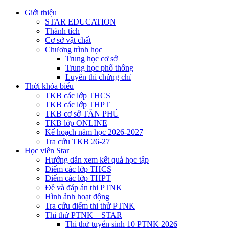
Giới thiệu
STAR EDUCATION
Thành tích
Cơ sở vật chất
Chương trình học
Trung học cơ sở
Trung học phổ thông
Luyên thi chứng chỉ
Thời khóa biểu
TKB các lớp THCS
TKB các lớp THPT
TKB cơ sở TÂN PHÚ
TKB lớp ONLINE
Kế hoạch năm học 2026-2027
Tra cứu TKB 26-27
Học viên Star
Hướng dẫn xem kết quả học tập
Điểm các lớp THCS
Điểm các lớp THPT
Đề và đáp án thi PTNK
Hình ảnh hoạt động
Tra cứu điểm thi thử PTNK
Thi thử PTNK – STAR
Thi thử tuyển sinh 10 PTNK 2026