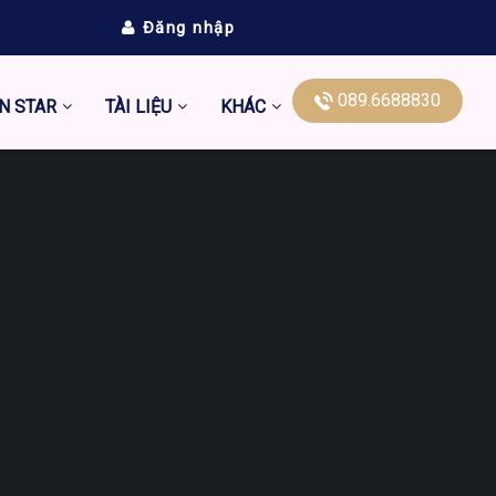
Đăng nhập
089.6688830
N STAR
TÀI LIỆU
KHÁC