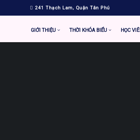
241 Thạch Lam, Quận Tân Phú
GIỚI THIỆU
THỜI KHÓA BIỂU
HỌC VIÊ