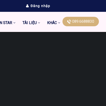
Đăng nhập
089.6688830
N STAR
TÀI LIỆU
KHÁC