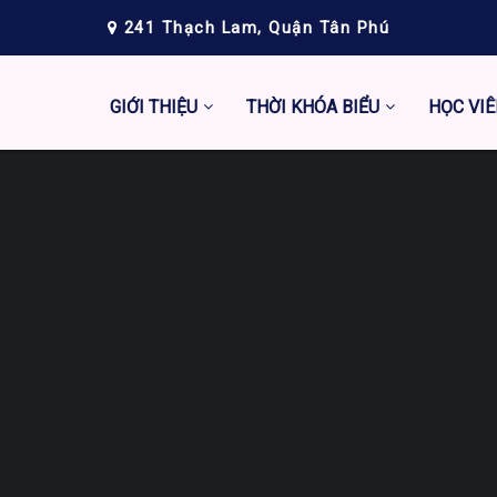
241 Thạch Lam, Quận Tân Phú
GIỚI THIỆU
THỜI KHÓA BIỂU
HỌC VIÊ