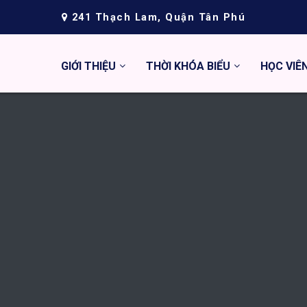
241 Thạch Lam, Quận Tân Phú
GIỚI THIỆU
THỜI KHÓA BIỂU
HỌC VIÊ