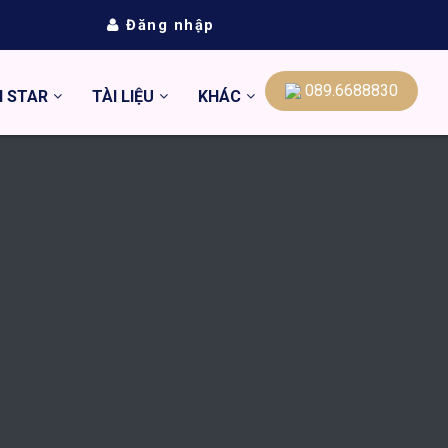
Đăng nhập
089.6688830
N STAR
TÀI LIỆU
KHÁC