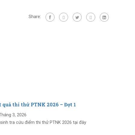
Share:
t quả thi thử PTNK 2026 – Đợt 1
STAR kha
Tháng 1
Tháng 3, 2026
 sinh tra cứu điểm thi thử PTNK 2026 tại đây
16 Tháng 1
ĐĂNG KÝ 