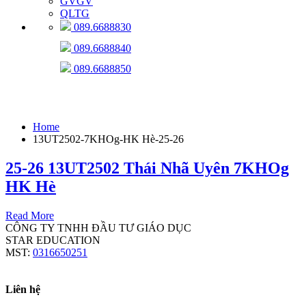
GVGV
QLTG
089.6688830
089.6688840
089.6688850
13UT2502-7KHOg-HK Hè-25-26
Home
13UT2502-7KHOg-HK Hè-25-26
25-26 13UT2502 Thái Nhã Uyên 7KHOg
HK Hè
Read More
CÔNG TY TNHH ĐẦU TƯ GIÁO DỤC
STAR EDUCATION
MST:
0316650251
Liên hệ