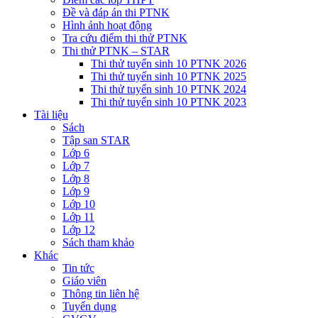
Đề và đáp án thi PTNK
Hình ảnh hoạt động
Tra cứu điểm thi thử PTNK
Thi thử PTNK – STAR
Thi thử tuyển sinh 10 PTNK 2026
Thi thử tuyển sinh 10 PTNK 2025
Thi thử tuyển sinh 10 PTNK 2024
Thi thử tuyển sinh 10 PTNK 2023
Tài liệu
Sách
Tập san STAR
Lớp 6
Lớp 7
Lớp 8
Lớp 9
Lớp 10
Lớp 11
Lớp 12
Sách tham khảo
Khác
Tin tức
Giáo viên
Thông tin liên hệ
Tuyển dụng