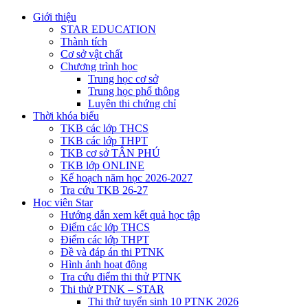
Giới thiệu
STAR EDUCATION
Thành tích
Cơ sở vật chất
Chương trình học
Trung học cơ sở
Trung học phổ thông
Luyên thi chứng chỉ
Thời khóa biểu
TKB các lớp THCS
TKB các lớp THPT
TKB cơ sở TÂN PHÚ
TKB lớp ONLINE
Kế hoạch năm học 2026-2027
Tra cứu TKB 26-27
Học viên Star
Hướng dẫn xem kết quả học tập
Điểm các lớp THCS
Điểm các lớp THPT
Đề và đáp án thi PTNK
Hình ảnh hoạt động
Tra cứu điểm thi thử PTNK
Thi thử PTNK – STAR
Thi thử tuyển sinh 10 PTNK 2026