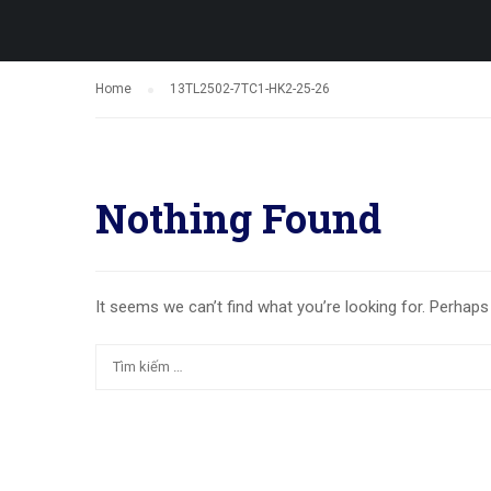
Home
13TL2502-7TC1-HK2-25-26
Nothing Found
It seems we can’t find what you’re looking for. Perhaps