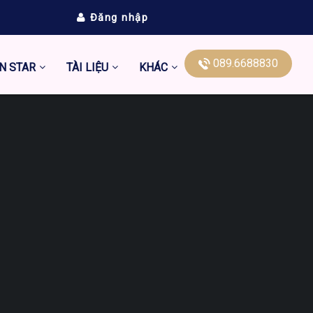
Đăng nhập
089.6688830
N STAR
TÀI LIỆU
KHÁC