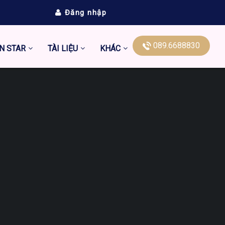
Đăng nhập
089.6688830
N STAR
TÀI LIỆU
KHÁC