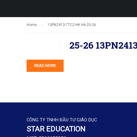
Home
13PN2413-7TC2-HK Hè-25-26
25-26 13PN241
READ MORE
CÔNG TY TNHH ĐẦU TƯ GIÁO DỤC
STAR EDUCATION