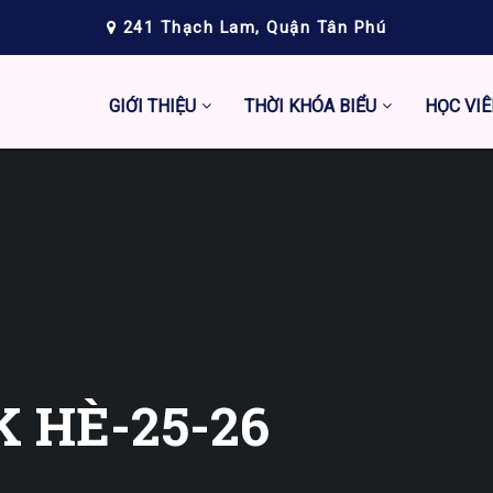
241 Thạch Lam, Quận Tân Phú
GIỚI THIỆU
THỜI KHÓA BIỂU
HỌC VIÊ
K HÈ-25-26