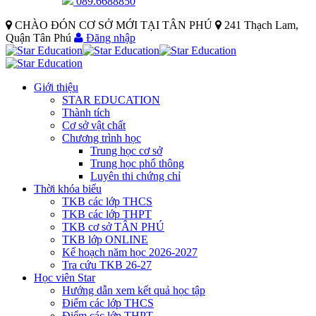
089.6688850
CHÀO ĐÓN CƠ SỞ MỚI TẠI TÂN PHÚ
241 Thạch Lam,
Quận Tân Phú
Đăng nhập
Giới thiệu
STAR EDUCATION
Thành tích
Cơ sở vật chất
Chương trình học
Trung học cơ sở
Trung học phổ thông
Luyên thi chứng chỉ
Thời khóa biểu
TKB các lớp THCS
TKB các lớp THPT
TKB cơ sở TÂN PHÚ
TKB lớp ONLINE
Kế hoạch năm học 2026-2027
Tra cứu TKB 26-27
Học viên Star
Hướng dẫn xem kết quả học tập
Điểm các lớp THCS
Điểm các lớp THPT