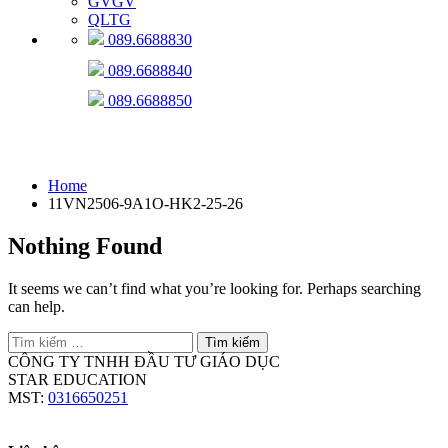
GVGV
QLTG
089.6688830
089.6688840
089.6688850
11VN2506-9A1O-HK2-25-26
Home
11VN2506-9A1O-HK2-25-26
Nothing Found
It seems we can’t find what you’re looking for. Perhaps searching
can help.
Tìm
kiếm
CÔNG TY TNHH ĐẦU TƯ GIÁO DỤC
cho:
STAR EDUCATION
MST:
0316650251