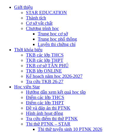
Giới thiệu
STAR EDUCATION
Thành tích
Cơ sở vật chất
Chương trình học
Trung học cơ sở
Trung học phổ thông
Luyên thi chứng chỉ
Thời khóa biểu
TKB các lớp THCS
TKB các lớp THPT
TKB cơ sở TÂN PHÚ
TKB lớp ONLINE
Kế hoạch năm học 2026-2027
Tra cứu TKB 26-27
Học viên Star
Hướng dẫn xem kết quả học tập
Điểm các lớp THCS
Điểm các lớp THPT
Đề và đáp án thi PTNK
Hình ảnh hoạt động
Tra cứu điểm thi thử PTNK
Thi thử PTNK – STAR
Thi thử tuyển sinh 10 PTNK 2026