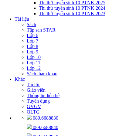
Thi thử tuyển sinh 10 PTNK 2025
Thi thử tuyển sinh 10 PTNK 2024
Thi thử tuyển sinh 10 PTNK 2023
Tài liệu
Sách
Tập san STAR
Lớp 6
Lớp 7
Lớp 8
Lớp 9
Lớp 10
Lớp 11
Lớp 12
Sách tham khảo
Khác
Tin tức
Giáo viên
Thông tin liên hệ
Tuyển dụng
GVGV
QLTG
089.6688830
089.6688840