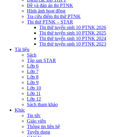
Đề và đáp án thi PTNK
Hình ảnh hoạt động
Tra cứu điểm thi thử PTNK
Thi thử PTNK – STAR
Thi thử tuyển sinh 10 PTNK 2026
Thi thử tuyển sinh 10 PTNK 2025
Thi thử tuyển sinh 10 PTNK 2024
Thi thử tuyển sinh 10 PTNK 2023
Tài liệu
Sách
Tập san STAR
Lớp 6
Lớp 7
Lớp 8
Lớp 9
Lớp 10
Lớp 11
Lớp 12
Sách tham khảo
Khác
Tin tức
Giáo viên
Thông tin liên hệ
Tuyển dụng