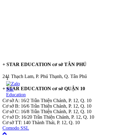
+ STAR EDUCATION cơ sở TÂN PHÚ
241 Thạch Lam, P. Phú Thạnh, Q. Tân Phú
1
+ STAR EDUCATION cơ sở QUẬN 10
Cơ sở A: 16/2 Trần Thiện Chánh, P. 12, Q. 10
Cơ sở B: 16/6 Trần Thiện Chánh, P. 12, Q. 10
Cơ sở C: 16/8 Trần Thiện Chánh, P. 12, Q. 10
Cơ sở D: 16/20 Trần Thiện Chánh, P. 12, Q. 10
Cơ sở TT: 140 Thành Thái, P. 12, Q. 10
Comodo SSL