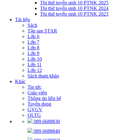
Thi thử tuyển sinh 10 PTNK 2025
Thi thử tuyển sinh 10 PTNK 2024
Thi thử tuyển sinh 10 PTNK 2023
Tài liệu
Sách
Tập san STAR
Lớp 6
Lớp 7
Lớp 8
Lớp 9
Lớp 10
Lớp 11
Lớp 12
Sách tham khảo
Khác
Tin tức
Giáo viên
Thông tin liên hệ
Tuyển dụng
GVGV
QLTG
089.6688830
089.6688840