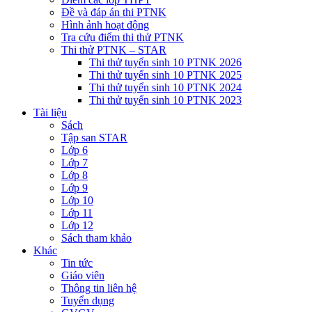
Đề và đáp án thi PTNK
Hình ảnh hoạt động
Tra cứu điểm thi thử PTNK
Thi thử PTNK – STAR
Thi thử tuyển sinh 10 PTNK 2026
Thi thử tuyển sinh 10 PTNK 2025
Thi thử tuyển sinh 10 PTNK 2024
Thi thử tuyển sinh 10 PTNK 2023
Tài liệu
Sách
Tập san STAR
Lớp 6
Lớp 7
Lớp 8
Lớp 9
Lớp 10
Lớp 11
Lớp 12
Sách tham khảo
Khác
Tin tức
Giáo viên
Thông tin liên hệ
Tuyển dụng