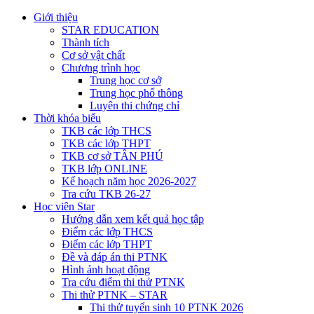
Giới thiệu
STAR EDUCATION
Thành tích
Cơ sở vật chất
Chương trình học
Trung học cơ sở
Trung học phổ thông
Luyên thi chứng chỉ
Thời khóa biểu
TKB các lớp THCS
TKB các lớp THPT
TKB cơ sở TÂN PHÚ
TKB lớp ONLINE
Kế hoạch năm học 2026-2027
Tra cứu TKB 26-27
Học viên Star
Hướng dẫn xem kết quả học tập
Điểm các lớp THCS
Điểm các lớp THPT
Đề và đáp án thi PTNK
Hình ảnh hoạt động
Tra cứu điểm thi thử PTNK
Thi thử PTNK – STAR
Thi thử tuyển sinh 10 PTNK 2026