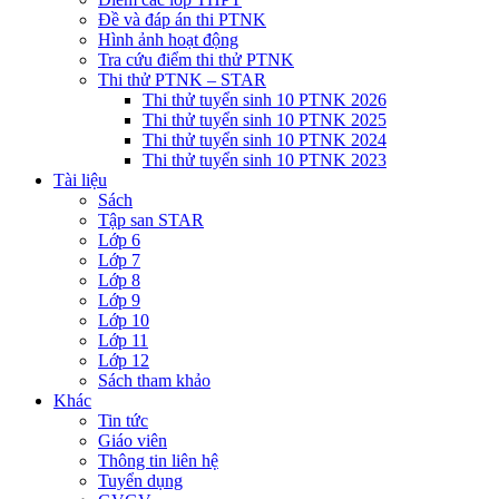
Đề và đáp án thi PTNK
Hình ảnh hoạt động
Tra cứu điểm thi thử PTNK
Thi thử PTNK – STAR
Thi thử tuyển sinh 10 PTNK 2026
Thi thử tuyển sinh 10 PTNK 2025
Thi thử tuyển sinh 10 PTNK 2024
Thi thử tuyển sinh 10 PTNK 2023
Tài liệu
Sách
Tập san STAR
Lớp 6
Lớp 7
Lớp 8
Lớp 9
Lớp 10
Lớp 11
Lớp 12
Sách tham khảo
Khác
Tin tức
Giáo viên
Thông tin liên hệ
Tuyển dụng