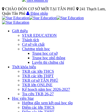
089.6688850
CHÀO ĐÓN CƠ SỞ MỚI TẠI TÂN PHÚ
241 Thạch Lam,
Quận Tân Phú
Đăng nhập
Giới thiệu
STAR EDUCATION
Thành tích
Cơ sở vật chất
Chương trình học
Trung học cơ sở
Trung học phổ thông
Luyên thi chứng chỉ
Thời khóa biểu
TKB các lớp THCS
TKB các lớp THPT
TKB cơ sở TÂN PHÚ
TKB lớp ONLINE
Kế hoạch năm học 2026-2027
Tra cứu TKB 26-27
Học viên Star
Hướng dẫn xem kết quả học tập
Điểm các lớp THCS
Điểm các lớp THPT