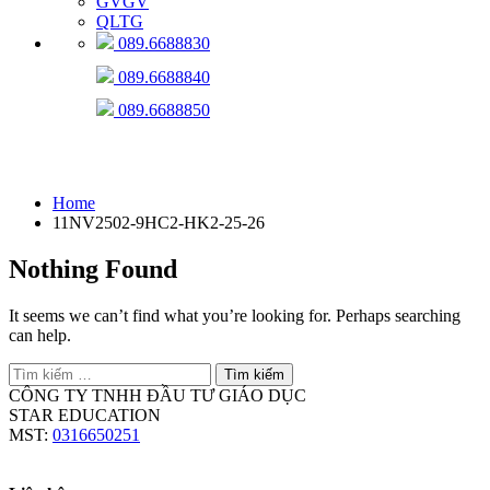
GVGV
QLTG
089.6688830
089.6688840
089.6688850
11NV2502-9HC2-HK2-25-26
Home
11NV2502-9HC2-HK2-25-26
Nothing Found
It seems we can’t find what you’re looking for. Perhaps searching
can help.
Tìm
kiếm
CÔNG TY TNHH ĐẦU TƯ GIÁO DỤC
cho:
STAR EDUCATION
MST:
0316650251