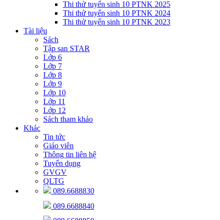
Thi thử tuyển sinh 10 PTNK 2025
Thi thử tuyển sinh 10 PTNK 2024
Thi thử tuyển sinh 10 PTNK 2023
Tài liệu
Sách
Tập san STAR
Lớp 6
Lớp 7
Lớp 8
Lớp 9
Lớp 10
Lớp 11
Lớp 12
Sách tham khảo
Khác
Tin tức
Giáo viên
Thông tin liên hệ
Tuyển dụng
GVGV
QLTG
089.6688830
089.6688840