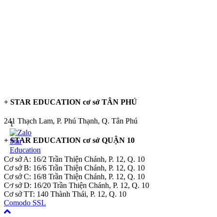
+ STAR EDUCATION cơ sở TÂN PHÚ
241 Thạch Lam, P. Phú Thạnh, Q. Tân Phú
1
+ STAR EDUCATION cơ sở QUẬN 10
Cơ sở A: 16/2 Trần Thiện Chánh, P. 12, Q. 10
Cơ sở B: 16/6 Trần Thiện Chánh, P. 12, Q. 10
Cơ sở C: 16/8 Trần Thiện Chánh, P. 12, Q. 10
Cơ sở D: 16/20 Trần Thiện Chánh, P. 12, Q. 10
Cơ sở TT: 140 Thành Thái, P. 12, Q. 10
Comodo SSL