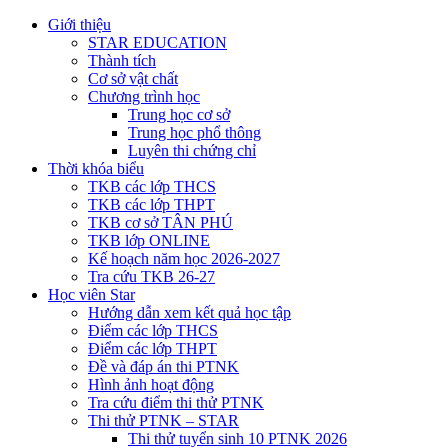
Giới thiệu
STAR EDUCATION
Thành tích
Cơ sở vật chất
Chương trình học
Trung học cơ sở
Trung học phổ thông
Luyên thi chứng chỉ
Thời khóa biểu
TKB các lớp THCS
TKB các lớp THPT
TKB cơ sở TÂN PHÚ
TKB lớp ONLINE
Kế hoạch năm học 2026-2027
Tra cứu TKB 26-27
Học viên Star
Hướng dẫn xem kết quả học tập
Điểm các lớp THCS
Điểm các lớp THPT
Đề và đáp án thi PTNK
Hình ảnh hoạt động
Tra cứu điểm thi thử PTNK
Thi thử PTNK – STAR
Thi thử tuyển sinh 10 PTNK 2026