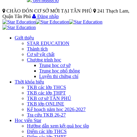
089.6688850
CHÀO ĐÓN CƠ SỞ MỚI TẠI TÂN PHÚ
241 Thạch Lam,
Quận Tân Phú
Đăng nhập
Giới thiệu
STAR EDUCATION
Thành tích
Cơ sở vật chất
Chương trình học
Trung học cơ sở
Trung học phổ thông
Luyên thi chứng chỉ
Thời khóa biểu
TKB các lớp THCS
TKB các lớp THPT
TKB cơ sở TÂN PHÚ
TKB lớp ONLINE
Kế hoạch năm học 2026-2027
Tra cứu TKB 26-27
Học viên Star
Hướng dẫn xem kết quả học tập
Điểm các lớp THCS
Điểm các lớp THPT