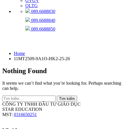
GVGV
QLTG
089.6688830
089.6688840
089.6688850
11MT2509-9A1O-HK2-25-26
Home
11MT2509-9A1O-HK2-25-26
Nothing Found
It seems we can’t find what you’re looking for. Perhaps searching
can help.
Tìm
kiếm
CÔNG TY TNHH ĐẦU TƯ GIÁO DỤC
cho:
STAR EDUCATION
MST:
0316650251