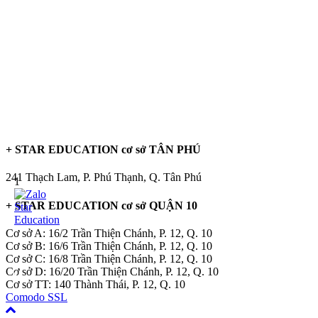
+ STAR EDUCATION cơ sở TÂN PHÚ
241 Thạch Lam, P. Phú Thạnh, Q. Tân Phú
1
+ STAR EDUCATION cơ sở QUẬN 10
Cơ sở A: 16/2 Trần Thiện Chánh, P. 12, Q. 10
Cơ sở B: 16/6 Trần Thiện Chánh, P. 12, Q. 10
Cơ sở C: 16/8 Trần Thiện Chánh, P. 12, Q. 10
Cơ sở D: 16/20 Trần Thiện Chánh, P. 12, Q. 10
Cơ sở TT: 140 Thành Thái, P. 12, Q. 10
Comodo SSL