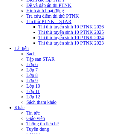
Đề và đáp án thi PTNK
Hình ảnh hoạt động
Tra cứu điểm thi thử PTNK
Thi thử PTNK – STAR
Thi thử tuyển sinh 10 PTNK 2026
Thi thử tuyển sinh 10 PTNK 2025
Thi thử tuyển sinh 10 PTNK 2024
Thi thử tuyển sinh 10 PTNK 2023
Tài liệu
Sách
Tập san STAR
Lớp 6
Lớp 7
Lớp 8
Lớp 9
Lớp 10
Lớp 11
Lớp 12
Sách tham khảo
Khác
Tin tức
Giáo viên
Thông tin liên hệ
Tuyển dụng