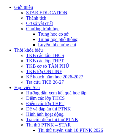
Giới thiệu
STAR EDUCATION
Thành tích
Cơ sở vật chất
Chương trình học
Trung học cơ sở
Trung học phổ thông
Luyên thi chứng chỉ
Thời khóa biểu
TKB các lớp THCS
TKB các lớp THPT
TKB cơ sở TÂN PHÚ
TKB lớp ONLINE
Kế hoạch năm học 2026-2027
Tra cứu TKB 26-27
Học viên Star
Hướng dẫn xem kết quả học tập
Điểm các lớp THCS
Điểm các lớp THPT
Đề và đáp án thi PTNK
Hình ảnh hoạt động
Tra cứu điểm thi thử PTNK
Thi thử PTNK – STAR
Thi thử tuyển sinh 10 PTNK 2026