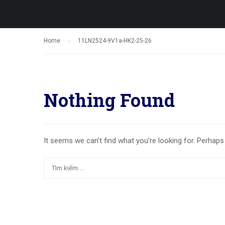
Home
11LN2524-9V1a-HK2-25-26
Nothing Found
It seems we can’t find what you’re looking for. Perhaps