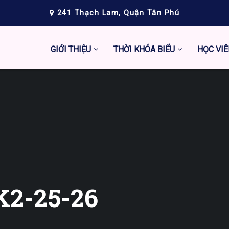
241 Thạch Lam, Quận Tân Phú
GIỚI THIỆU
THỜI KHÓA BIỂU
HỌC VIÊ
K2-25-26