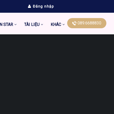
Đăng nhập
089.6688830
N STAR
TÀI LIỆU
KHÁC