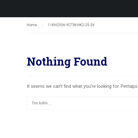
Home
11KH2506-9CTIN-HK2-25-26
Nothing Found
It seems we can’t find what you’re looking for. Perhaps