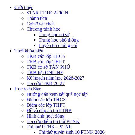
Giới thiệu
STAR EDUCATION
Thành tích
Cơ sở vật chất
Chương trình học
Trung học cơ sở
Trung học phổ thông
Luyên thi chứng chỉ
Thời khóa biểu
TKB các lớp THCS
TKB các lớp THPT
TKB cơ sở TÂN PHÚ
TKB lớp ONLINE
Kế hoạch năm học 2026-2027
Tra cứu TKB 26-27
Học viên Star
Hướng dẫn xem kết quả học tập
Điểm các lớp THCS
Điểm các lớp THPT
Đề và đáp án thi PTNK
Hình ảnh hoạt động
Tra cứu điểm thi thử PTNK
Thi thử PTNK – STAR
Thi thử tuyển sinh 10 PTNK 2026