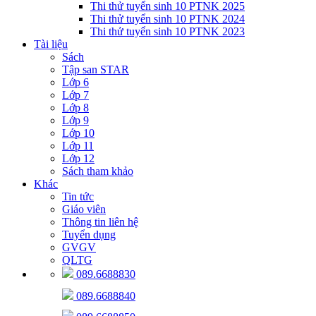
Thi thử tuyển sinh 10 PTNK 2025
Thi thử tuyển sinh 10 PTNK 2024
Thi thử tuyển sinh 10 PTNK 2023
Tài liệu
Sách
Tập san STAR
Lớp 6
Lớp 7
Lớp 8
Lớp 9
Lớp 10
Lớp 11
Lớp 12
Sách tham khảo
Khác
Tin tức
Giáo viên
Thông tin liên hệ
Tuyển dụng
GVGV
QLTG
089.6688830
089.6688840