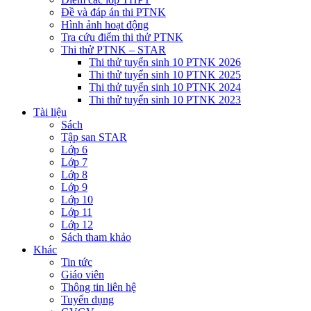
Đề và đáp án thi PTNK
Hình ảnh hoạt động
Tra cứu điểm thi thử PTNK
Thi thử PTNK – STAR
Thi thử tuyển sinh 10 PTNK 2026
Thi thử tuyển sinh 10 PTNK 2025
Thi thử tuyển sinh 10 PTNK 2024
Thi thử tuyển sinh 10 PTNK 2023
Tài liệu
Sách
Tập san STAR
Lớp 6
Lớp 7
Lớp 8
Lớp 9
Lớp 10
Lớp 11
Lớp 12
Sách tham khảo
Khác
Tin tức
Giáo viên
Thông tin liên hệ
Tuyển dụng