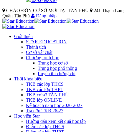
089.6688850
CHÀO ĐÓN CƠ SỞ MỚI TẠI TÂN PHÚ
241 Thạch Lam,
Quận Tân Phú
Đăng nhập
Giới thiệu
STAR EDUCATION
Thành tích
Cơ sở vật chất
Chương trình học
Trung học cơ sở
Trung học phổ thông
Luyên thi chứng chỉ
Thời khóa biểu
TKB các lớp THCS
TKB các lớp THPT
TKB cơ sở TÂN PHÚ
TKB lớp ONLINE
Kế hoạch năm học 2026-2027
Tra cứu TKB 26-27
Học viên Star
Hướng dẫn xem kết quả học tập
Điểm các lớp THCS
Điểm các lớp THPT