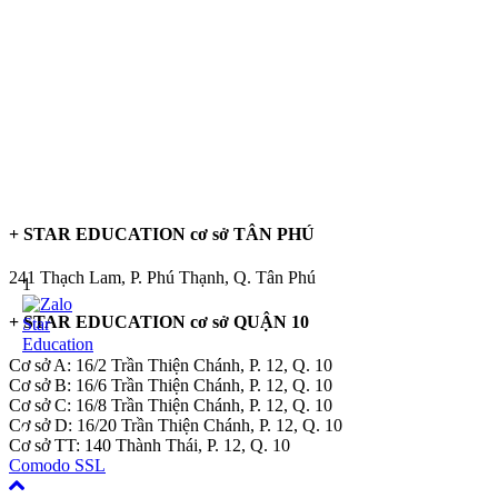
+ STAR EDUCATION cơ sở TÂN PHÚ
241 Thạch Lam, P. Phú Thạnh, Q. Tân Phú
1
+ STAR EDUCATION cơ sở QUẬN 10
Cơ sở A: 16/2 Trần Thiện Chánh, P. 12, Q. 10
Cơ sở B: 16/6 Trần Thiện Chánh, P. 12, Q. 10
Cơ sở C: 16/8 Trần Thiện Chánh, P. 12, Q. 10
Cơ sở D: 16/20 Trần Thiện Chánh, P. 12, Q. 10
Cơ sở TT: 140 Thành Thái, P. 12, Q. 10
Comodo SSL