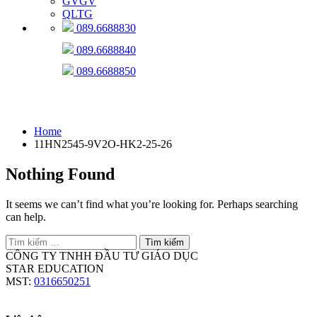
GVGV
QLTG
089.6688830
089.6688840
089.6688850
11HN2545-9V2O-HK2-25-26
Home
11HN2545-9V2O-HK2-25-26
Nothing Found
It seems we can’t find what you’re looking for. Perhaps searching
can help.
Tìm
kiếm
CÔNG TY TNHH ĐẦU TƯ GIÁO DỤC
cho:
STAR EDUCATION
MST:
0316650251