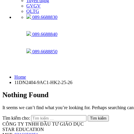
Tuyển dụng
GVGV
QLTG
089.6688830
089.6688840
089.6688850
11DN2404-9AC1-HK2-25-26
Home
11DN2404-9AC1-HK2-25-26
Nothing Found
It seems we can’t find what you’re looking for. Perhaps searching can
Tìm kiếm cho:
CÔNG TY TNHH ĐẦU TƯ GIÁO DỤC
STAR EDUCATION