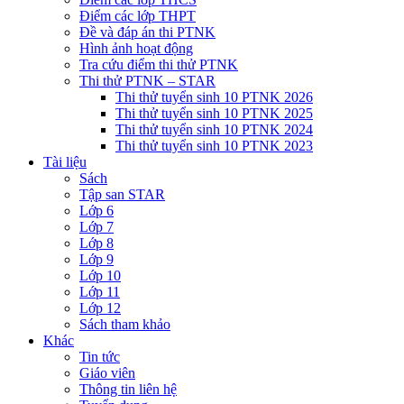
Điểm các lớp THPT
Đề và đáp án thi PTNK
Hình ảnh hoạt động
Tra cứu điểm thi thử PTNK
Thi thử PTNK – STAR
Thi thử tuyển sinh 10 PTNK 2026
Thi thử tuyển sinh 10 PTNK 2025
Thi thử tuyển sinh 10 PTNK 2024
Thi thử tuyển sinh 10 PTNK 2023
Tài liệu
Sách
Tập san STAR
Lớp 6
Lớp 7
Lớp 8
Lớp 9
Lớp 10
Lớp 11
Lớp 12
Sách tham khảo
Khác
Tin tức
Giáo viên
Thông tin liên hệ