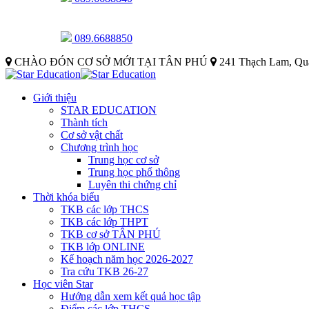
089.6688850
CHÀO ĐÓN CƠ SỞ MỚI TẠI TÂN PHÚ
241 Thạch Lam, Qu
Giới thiệu
STAR EDUCATION
Thành tích
Cơ sở vật chất
Chương trình học
Trung học cơ sở
Trung học phổ thông
Luyên thi chứng chỉ
Thời khóa biểu
TKB các lớp THCS
TKB các lớp THPT
TKB cơ sở TÂN PHÚ
TKB lớp ONLINE
Kế hoạch năm học 2026-2027
Tra cứu TKB 26-27
Học viên Star
Hướng dẫn xem kết quả học tập
Điểm các lớp THCS