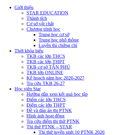
Giới thiệu
STAR EDUCATION
Thành tích
Cơ sở vật chất
Chương trình học
Trung học cơ sở
Trung học phổ thông
Luyên thi chứng chỉ
Thời khóa biểu
TKB các lớp THCS
TKB các lớp THPT
TKB cơ sở TÂN PHÚ
TKB lớp ONLINE
Kế hoạch năm học 2026-2027
Tra cứu TKB 26-27
Học viên Star
Hướng dẫn xem kết quả học tập
Điểm các lớp THCS
Điểm các lớp THPT
Đề và đáp án thi PTNK
Hình ảnh hoạt động
Tra cứu điểm thi thử PTNK
Thi thử PTNK – STAR
Thi thử tuyển sinh 10 PTNK 2026