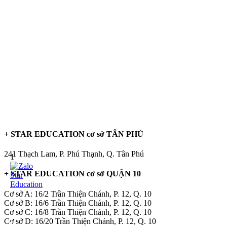
+ STAR EDUCATION cơ sở TÂN PHÚ
241 Thạch Lam, P. Phú Thạnh, Q. Tân Phú
1
+ STAR EDUCATION cơ sở QUẬN 10
Cơ sở A: 16/2 Trần Thiện Chánh, P. 12, Q. 10
Cơ sở B: 16/6 Trần Thiện Chánh, P. 12, Q. 10
Cơ sở C: 16/8 Trần Thiện Chánh, P. 12, Q. 10
Cơ sở D: 16/20 Trần Thiện Chánh, P. 12, Q. 10