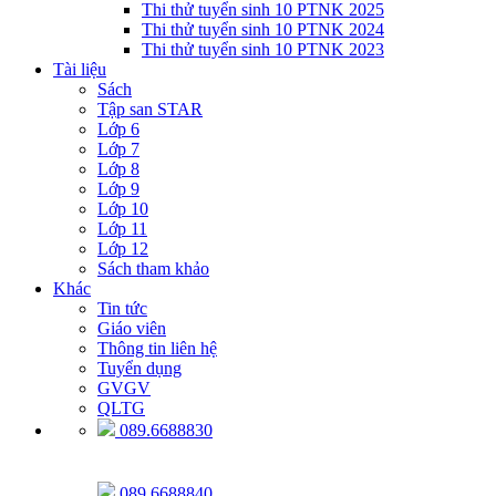
Thi thử tuyển sinh 10 PTNK 2025
Thi thử tuyển sinh 10 PTNK 2024
Thi thử tuyển sinh 10 PTNK 2023
Tài liệu
Sách
Tập san STAR
Lớp 6
Lớp 7
Lớp 8
Lớp 9
Lớp 10
Lớp 11
Lớp 12
Sách tham khảo
Khác
Tin tức
Giáo viên
Thông tin liên hệ
Tuyển dụng
GVGV
QLTG
089.6688830
089.6688840