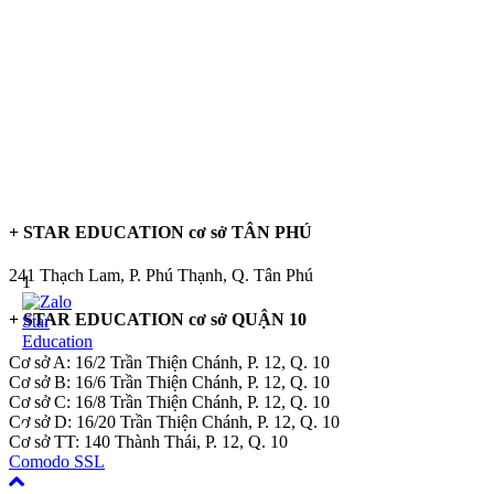
+ STAR EDUCATION cơ sở TÂN PHÚ
241 Thạch Lam, P. Phú Thạnh, Q. Tân Phú
1
+ STAR EDUCATION cơ sở QUẬN 10
Cơ sở A: 16/2 Trần Thiện Chánh, P. 12, Q. 10
Cơ sở B: 16/6 Trần Thiện Chánh, P. 12, Q. 10
Cơ sở C: 16/8 Trần Thiện Chánh, P. 12, Q. 10
Cơ sở D: 16/20 Trần Thiện Chánh, P. 12, Q. 10
Cơ sở TT: 140 Thành Thái, P. 12, Q. 10
Comodo SSL