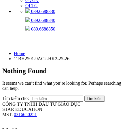
GVGV
QLTG
089.6688830
089.6688840
089.6688850
11BH2501-9AC2-HK2-25-26
Home
11BH2501-9AC2-HK2-25-26
Nothing Found
It seems we can’t find what you’re looking for. Perhaps searching
can help.
Tìm kiếm cho:
CÔNG TY TNHH ĐẦU TƯ GIÁO DỤC
STAR EDUCATION
MST:
0316650251