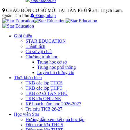
089.6688850
CHÀO ĐÓN CƠ SỞ MỚI TẠI TÂN PHÚ
241 Thạch Lam,
Quận Tân Phú
Đăng nhập
Giới thiệu
STAR EDUCATION
Thành tích
Cơ sở vật chất
Chương trình học
Trung học cơ sở
Trung học phổ thông
Luyên thi chứng chỉ
Thời khóa biểu
TKB các lớp THCS
TKB các lớp THPT
TKB cơ sở TÂN PHÚ
TKB lớp ONLINE
Kế hoạch năm học 2026-2027
Tra cứu TKB 26-27
Học viên Star
Hướng dẫn xem kết quả học tập
Điểm các lớp THCS
Điểm các lớp THPT