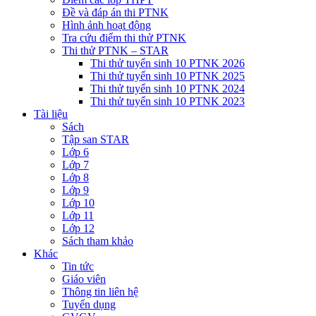
Đề và đáp án thi PTNK
Hình ảnh hoạt động
Tra cứu điểm thi thử PTNK
Thi thử PTNK – STAR
Thi thử tuyển sinh 10 PTNK 2026
Thi thử tuyển sinh 10 PTNK 2025
Thi thử tuyển sinh 10 PTNK 2024
Thi thử tuyển sinh 10 PTNK 2023
Tài liệu
Sách
Tập san STAR
Lớp 6
Lớp 7
Lớp 8
Lớp 9
Lớp 10
Lớp 11
Lớp 12
Sách tham khảo
Khác
Tin tức
Giáo viên
Thông tin liên hệ
Tuyển dụng