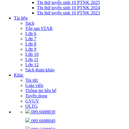
Thi thử tuyển sinh 10 PTNK 2025
Thi thử tuyển sinh 10 PTNK 2024
Thi thử tuyển sinh 10 PTNK 2023
Tài liệu
Sách
Tập san STAR
Lớp 6
Lớp 7
Lớp 8
Lớp 9
Lớp 10
Lớp 11
Lớp 12
Sách tham khảo
Khác
Tin tức
Giáo viên
Thông tin liên hệ
Tuyển dụng
GVGV
QLTG
089.6688830
089.6688840