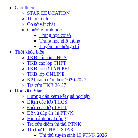
Giới thiệu
STAR EDUCATION
Thành tích
Cơ sở vật chất
Chương trình học
Trung học cơ sở
Trung học phổ thông
Luyên thi chứng chỉ
Thời khóa biểu
TKB các lớp THCS
TKB các lớp THPT
TKB cơ sở TÂN PHÚ
TKB lớp ONLINE
Kế hoạch năm học 2026-2027
Tra cứu TKB 26-27
Học viên Star
Hướng dẫn xem kết quả học tập
Điểm các lớp THCS
Điểm các lớp THPT
Đề và đáp án thi PTNK
Hình ảnh hoạt động
Tra cứu điểm thi thử PTNK
Thi thử PTNK – STAR
Thi thử tuyển sinh 10 PTNK 2026