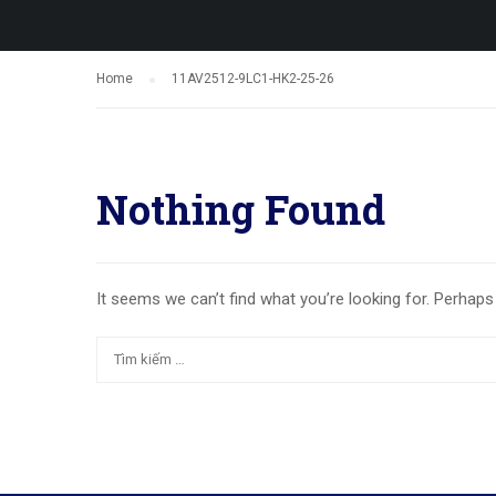
Home
11AV2512-9LC1-HK2-25-26
Nothing Found
It seems we can’t find what you’re looking for. Perhaps