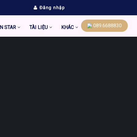
Đăng nhập
089.6688830
N STAR
TÀI LIỆU
KHÁC