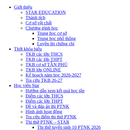
Giới thiệu
STAR EDUCATION
Thành tích
Cơ sở vật chất
Chương trình học
Trung học cơ sở
Trung học phổ thông
Luyên thi chứng chỉ
Thời khóa biểu
TKB các lớp THCS
TKB các lớp THPT
TKB cơ sở TÂN PHÚ
TKB lớp ONLINE
Kế hoạch năm học 2026-2027
Tra cứu TKB 26-27
Học viên Star
Hướng dẫn xem kết quả học tập
Điểm các lớp THCS
Điểm các lớp THPT
Đề và đáp án thi PTNK
Hình ảnh hoạt động
Tra cứu điểm thi thử PTNK
Thi thử PTNK – STAR
Thi thử tuyển sinh 10 PTNK 2026