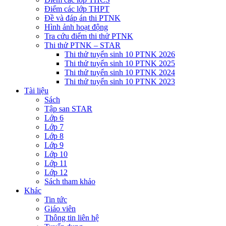
Điểm các lớp THPT
Đề và đáp án thi PTNK
Hình ảnh hoạt động
Tra cứu điểm thi thử PTNK
Thi thử PTNK – STAR
Thi thử tuyển sinh 10 PTNK 2026
Thi thử tuyển sinh 10 PTNK 2025
Thi thử tuyển sinh 10 PTNK 2024
Thi thử tuyển sinh 10 PTNK 2023
Tài liệu
Sách
Tập san STAR
Lớp 6
Lớp 7
Lớp 8
Lớp 9
Lớp 10
Lớp 11
Lớp 12
Sách tham khảo
Khác
Tin tức
Giáo viên
Thông tin liên hệ