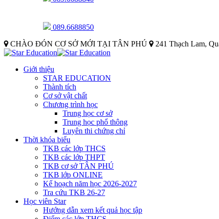
089.6688850
CHÀO ĐÓN CƠ SỞ MỚI TẠI TÂN PHÚ
241 Thạch Lam, Qu
Giới thiệu
STAR EDUCATION
Thành tích
Cơ sở vật chất
Chương trình học
Trung học cơ sở
Trung học phổ thông
Luyên thi chứng chỉ
Thời khóa biểu
TKB các lớp THCS
TKB các lớp THPT
TKB cơ sở TÂN PHÚ
TKB lớp ONLINE
Kế hoạch năm học 2026-2027
Tra cứu TKB 26-27
Học viên Star
Hướng dẫn xem kết quả học tập
Điểm các lớp THCS