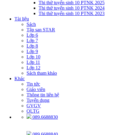
Thi thử tuyển sinh 10 PTNK 2025
Thi thử tuyển sinh 10 PTNK 2024
Thi thử tuyển sinh 10 PTNK 2023
Tài liệu
Sách
Tập san STAR
Lớp 6
Lớp 7
Lớp 8
Lớp 9
Lớp 10
Lớp 11
Lớp 12
Sách tham khảo
Khác
Tin tức
Giáo viên
Thông tin liên hệ
Tuyển dụng
GVGV
QLTG
089.6688830
089.6688840