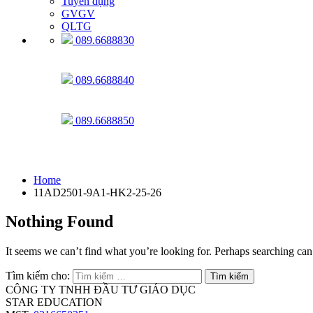
Tuyển dụng
GVGV
QLTG
089.6688830
089.6688840
089.6688850
11AD2501-9A1-HK2-25-26
Home
11AD2501-9A1-HK2-25-26
Nothing Found
It seems we can’t find what you’re looking for. Perhaps searching can
Tìm kiếm cho:
CÔNG TY TNHH ĐẦU TƯ GIÁO DỤC
STAR EDUCATION