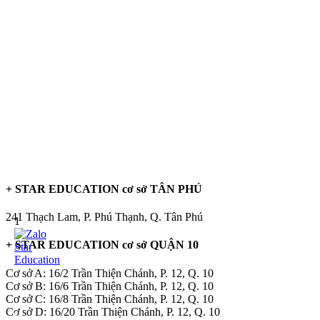
+ STAR EDUCATION cơ sở TÂN PHÚ
241 Thạch Lam, P. Phú Thạnh, Q. Tân Phú
1
+ STAR EDUCATION cơ sở QUẬN 10
Cơ sở A: 16/2 Trần Thiện Chánh, P. 12, Q. 10
Cơ sở B: 16/6 Trần Thiện Chánh, P. 12, Q. 10
Cơ sở C: 16/8 Trần Thiện Chánh, P. 12, Q. 10
Cơ sở D: 16/20 Trần Thiện Chánh, P. 12, Q. 10