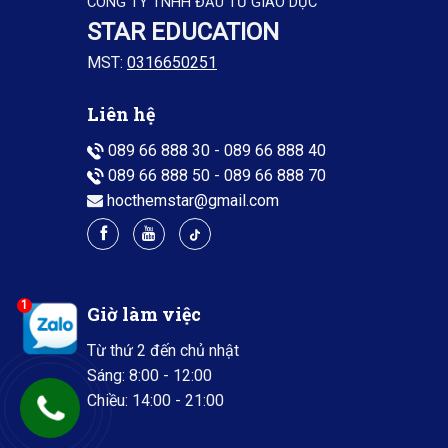
CÔNG TY TNHH ĐẦU TƯ GIÁO DỤC
STAR EDUCATION
MST:
0316650251
Liên hệ
089 66 888 30
-
089 66 888 40
089 66 888 50
-
089 66 888 70
hocthemstar@gmail.com
1
Giờ làm việc
Từ thứ 2 đến chủ nhật
Sáng: 8:00 - 12:00
Chiều: 14:00 - 21:00