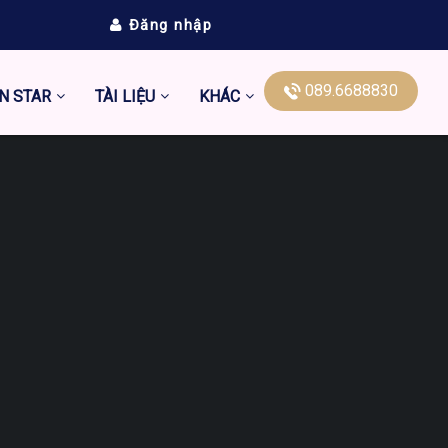
Đăng nhập
089.6688830
N STAR
TÀI LIỆU
KHÁC