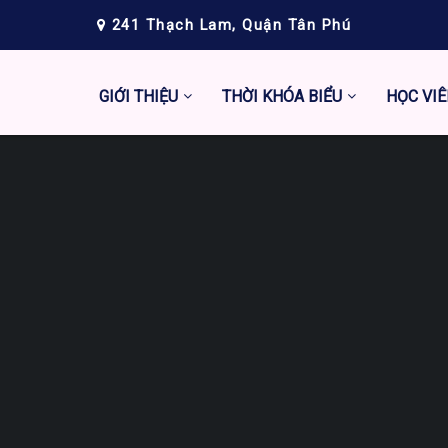
241 Thạch Lam, Quận Tân Phú
GIỚI THIỆU
THỜI KHÓA BIỂU
HỌC VIÊ