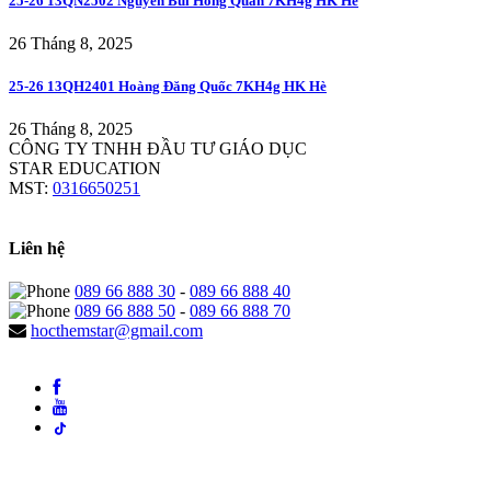
25-26 13QN2502 Nguyễn Bùi Hồng Quân 7KH4g HK Hè
26 Tháng 8, 2025
25-26 13QH2401 Hoàng Đăng Quốc 7KH4g HK Hè
26 Tháng 8, 2025
CÔNG TY TNHH ĐẦU TƯ GIÁO DỤC
STAR EDUCATION
MST:
0316650251
Liên hệ
089 66 888 30
-
089 66 888 40
089 66 888 50
-
089 66 888 70
hocthemstar@gmail.com