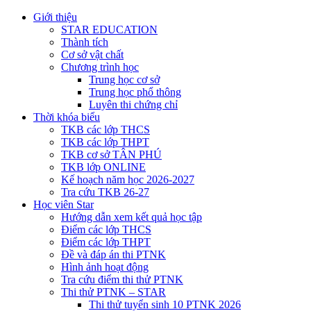
Giới thiệu
STAR EDUCATION
Thành tích
Cơ sở vật chất
Chương trình học
Trung học cơ sở
Trung học phổ thông
Luyên thi chứng chỉ
Thời khóa biểu
TKB các lớp THCS
TKB các lớp THPT
TKB cơ sở TÂN PHÚ
TKB lớp ONLINE
Kế hoạch năm học 2026-2027
Tra cứu TKB 26-27
Học viên Star
Hướng dẫn xem kết quả học tập
Điểm các lớp THCS
Điểm các lớp THPT
Đề và đáp án thi PTNK
Hình ảnh hoạt động
Tra cứu điểm thi thử PTNK
Thi thử PTNK – STAR
Thi thử tuyển sinh 10 PTNK 2026