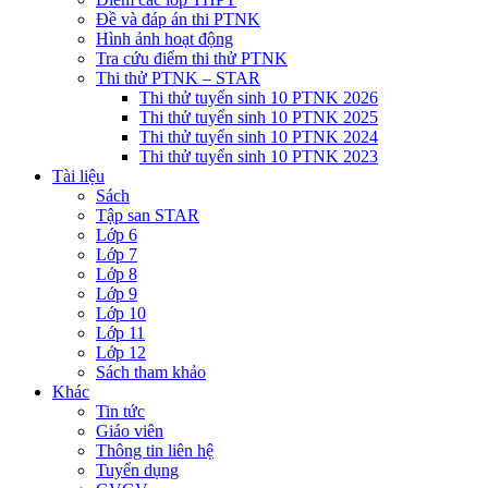
Đề và đáp án thi PTNK
Hình ảnh hoạt động
Tra cứu điểm thi thử PTNK
Thi thử PTNK – STAR
Thi thử tuyển sinh 10 PTNK 2026
Thi thử tuyển sinh 10 PTNK 2025
Thi thử tuyển sinh 10 PTNK 2024
Thi thử tuyển sinh 10 PTNK 2023
Tài liệu
Sách
Tập san STAR
Lớp 6
Lớp 7
Lớp 8
Lớp 9
Lớp 10
Lớp 11
Lớp 12
Sách tham khảo
Khác
Tin tức
Giáo viên
Thông tin liên hệ
Tuyển dụng