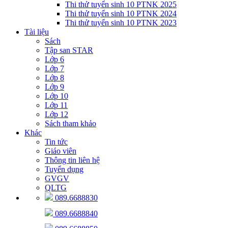
Thi thử tuyển sinh 10 PTNK 2025
Thi thử tuyển sinh 10 PTNK 2024
Thi thử tuyển sinh 10 PTNK 2023
Tài liệu
Sách
Tập san STAR
Lớp 6
Lớp 7
Lớp 8
Lớp 9
Lớp 10
Lớp 11
Lớp 12
Sách tham khảo
Khác
Tin tức
Giáo viên
Thông tin liên hệ
Tuyển dụng
GVGV
QLTG
089.6688830
089.6688840