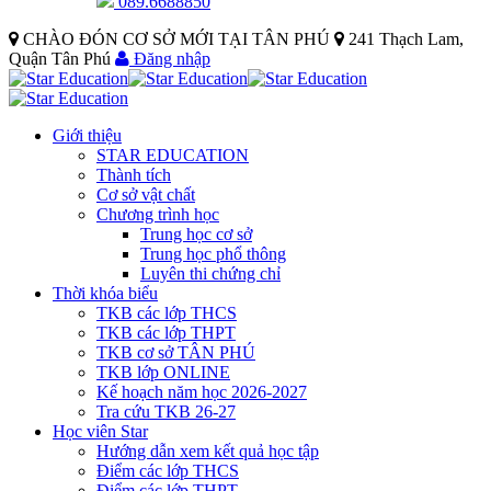
089.6688850
CHÀO ĐÓN CƠ SỞ MỚI TẠI TÂN PHÚ
241 Thạch Lam,
Quận Tân Phú
Đăng nhập
Giới thiệu
STAR EDUCATION
Thành tích
Cơ sở vật chất
Chương trình học
Trung học cơ sở
Trung học phổ thông
Luyên thi chứng chỉ
Thời khóa biểu
TKB các lớp THCS
TKB các lớp THPT
TKB cơ sở TÂN PHÚ
TKB lớp ONLINE
Kế hoạch năm học 2026-2027
Tra cứu TKB 26-27
Học viên Star
Hướng dẫn xem kết quả học tập
Điểm các lớp THCS
Điểm các lớp THPT