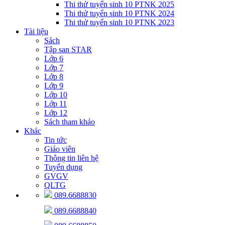
Thi thử tuyển sinh 10 PTNK 2025
Thi thử tuyển sinh 10 PTNK 2024
Thi thử tuyển sinh 10 PTNK 2023
Tài liệu
Sách
Tập san STAR
Lớp 6
Lớp 7
Lớp 8
Lớp 9
Lớp 10
Lớp 11
Lớp 12
Sách tham khảo
Khác
Tin tức
Giáo viên
Thông tin liên hệ
Tuyển dụng
GVGV
QLTG
089.6688830
089.6688840