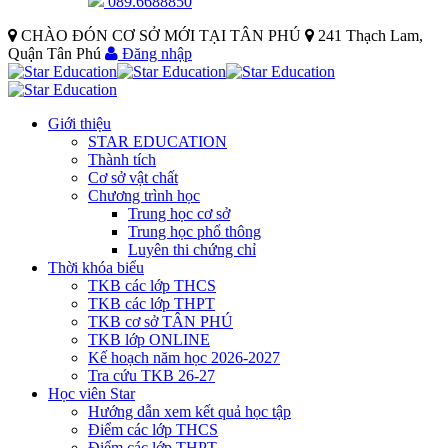
089.6688850
CHÀO ĐÓN CƠ SỞ MỚI TẠI TÂN PHÚ
241 Thạch Lam,
Quận Tân Phú
Đăng nhập
Giới thiệu
STAR EDUCATION
Thành tích
Cơ sở vật chất
Chương trình học
Trung học cơ sở
Trung học phổ thông
Luyên thi chứng chỉ
Thời khóa biểu
TKB các lớp THCS
TKB các lớp THPT
TKB cơ sở TÂN PHÚ
TKB lớp ONLINE
Kế hoạch năm học 2026-2027
Tra cứu TKB 26-27
Học viên Star
Hướng dẫn xem kết quả học tập
Điểm các lớp THCS
Điểm các lớp THPT