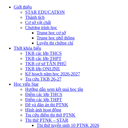
Giới thiệu
STAR EDUCATION
Thành tích
Cơ sở vật chất
Chương trình học
Trung học cơ sở
Trung học phổ thông
Luyên thi chứng chỉ
Thời khóa biểu
TKB các lớp THCS
TKB các lớp THPT
TKB cơ sở TÂN PHÚ
TKB lớp ONLINE
Kế hoạch năm học 2026-2027
Tra cứu TKB 26-27
Học viên Star
Hướng dẫn xem kết quả học tập
Điểm các lớp THCS
Điểm các lớp THPT
Đề và đáp án thi PTNK
Hình ảnh hoạt động
Tra cứu điểm thi thử PTNK
Thi thử PTNK – STAR
Thi thử tuyển sinh 10 PTNK 2026