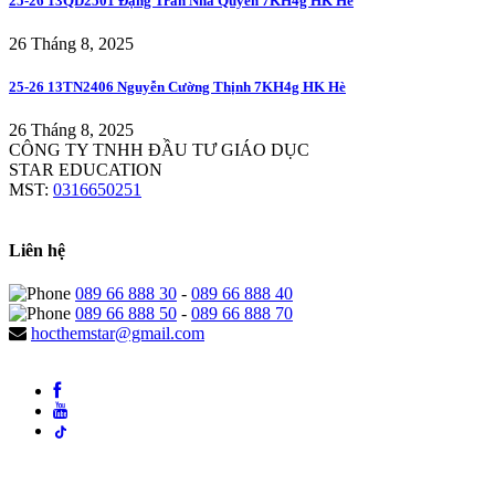
25-26 13QD2501 Đặng Trần Nhã Quyên 7KH4g HK Hè
26 Tháng 8, 2025
25-26 13TN2406 Nguyễn Cường Thịnh 7KH4g HK Hè
26 Tháng 8, 2025
CÔNG TY TNHH ĐẦU TƯ GIÁO DỤC
STAR EDUCATION
MST:
0316650251
Liên hệ
089 66 888 30
-
089 66 888 40
089 66 888 50
-
089 66 888 70
hocthemstar@gmail.com