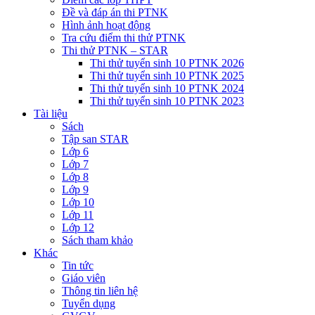
Đề và đáp án thi PTNK
Hình ảnh hoạt động
Tra cứu điểm thi thử PTNK
Thi thử PTNK – STAR
Thi thử tuyển sinh 10 PTNK 2026
Thi thử tuyển sinh 10 PTNK 2025
Thi thử tuyển sinh 10 PTNK 2024
Thi thử tuyển sinh 10 PTNK 2023
Tài liệu
Sách
Tập san STAR
Lớp 6
Lớp 7
Lớp 8
Lớp 9
Lớp 10
Lớp 11
Lớp 12
Sách tham khảo
Khác
Tin tức
Giáo viên
Thông tin liên hệ
Tuyển dụng