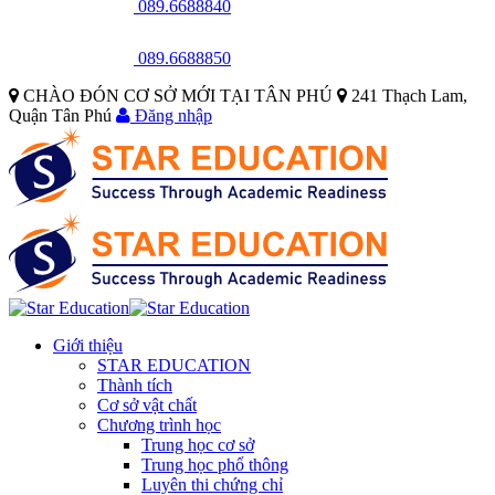
089.6688840
089.6688850
CHÀO ĐÓN CƠ SỞ MỚI TẠI TÂN PHÚ
241 Thạch Lam,
Quận Tân Phú
Đăng nhập
Giới thiệu
STAR EDUCATION
Thành tích
Cơ sở vật chất
Chương trình học
Trung học cơ sở
Trung học phổ thông
Luyên thi chứng chỉ