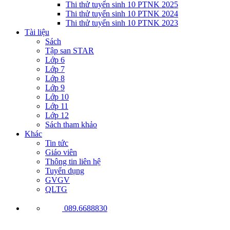
Thi thử tuyển sinh 10 PTNK 2025
Thi thử tuyển sinh 10 PTNK 2024
Thi thử tuyển sinh 10 PTNK 2023
Tài liệu
Sách
Tập san STAR
Lớp 6
Lớp 7
Lớp 8
Lớp 9
Lớp 10
Lớp 11
Lớp 12
Sách tham khảo
Khác
Tin tức
Giáo viên
Thông tin liên hệ
Tuyển dụng
GVGV
QLTG
089.6688830