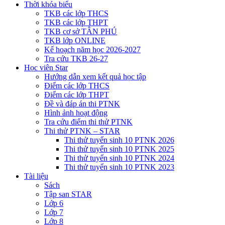
Thời khóa biểu
TKB các lớp THCS
TKB các lớp THPT
TKB cơ sở TÂN PHÚ
TKB lớp ONLINE
Kế hoạch năm học 2026-2027
Tra cứu TKB 26-27
Học viên Star
Hướng dẫn xem kết quả học tập
Điểm các lớp THCS
Điểm các lớp THPT
Đề và đáp án thi PTNK
Hình ảnh hoạt động
Tra cứu điểm thi thử PTNK
Thi thử PTNK – STAR
Thi thử tuyển sinh 10 PTNK 2026
Thi thử tuyển sinh 10 PTNK 2025
Thi thử tuyển sinh 10 PTNK 2024
Thi thử tuyển sinh 10 PTNK 2023
Tài liệu
Sách
Tập san STAR
Lớp 6
Lớp 7
Lớp 8