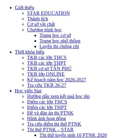
Giới thiệu
STAR EDUCATION
Thành tích
Cơ sở vật chất
Chương trình học
Trung học cơ sở
Trung học phổ thông
Luyên thi chứng chỉ
Thời khóa biểu
TKB các lớp THCS
TKB các lớp THPT
TKB cơ sở TÂN PHÚ
TKB lớp ONLINE
Kế hoạch năm học 2026-2027
Tra cứu TKB 26-27
Học viên Star
Hướng dẫn xem kết quả học tập
Điểm các lớp THCS
Điểm các lớp THPT
Đề và đáp án thi PTNK
Hình ảnh hoạt động
Tra cứu điểm thi thử PTNK
Thi thử PTNK – STAR
Thi thử tuyển sinh 10 PTNK 2026