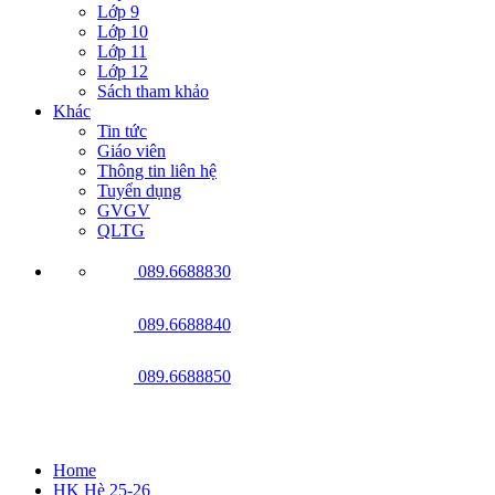
Lớp 9
Lớp 10
Lớp 11
Lớp 12
Sách tham khảo
Khác
Tin tức
Giáo viên
Thông tin liên hệ
Tuyển dụng
GVGV
QLTG
089.6688830
089.6688840
089.6688850
HK Hè 25-26
Home
HK Hè 25-26