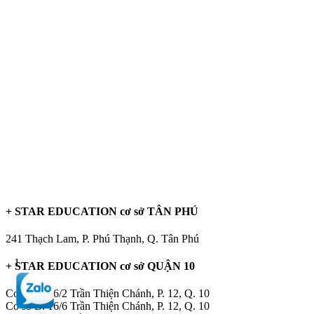
+ STAR EDUCATION cơ sở TÂN PHÚ
241 Thạch Lam, P. Phú Thạnh, Q. Tân Phú
1
+ STAR EDUCATION cơ sở QUẬN 10
Cơ sở A: 16/2 Trần Thiện Chánh, P. 12, Q. 10
Cơ sở B: 16/6 Trần Thiện Chánh, P. 12, Q. 10