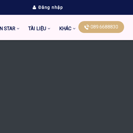
Đăng nhập
089.6688830
N STAR
TÀI LIỆU
KHÁC