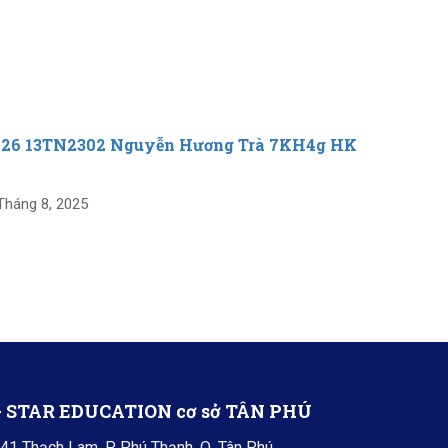
-26 13TN2302 Nguyễn Hương Trà 7KH4g HK
25-26 1
26 Tháng 8
Tháng 8, 2025
+ STAR EDUCATION cơ sở TÂN PHÚ
41 Thạch Lam, P. Phú Thạnh, Q. Tân Phú