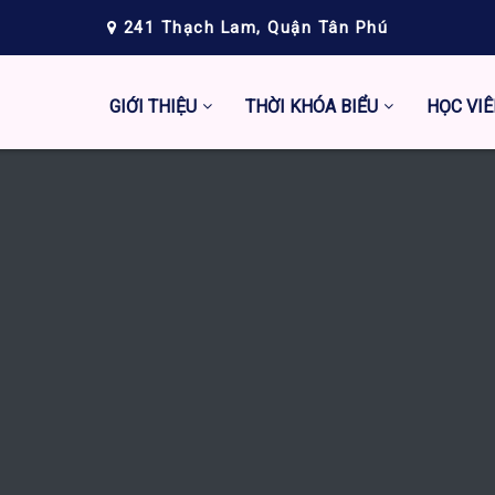
241 Thạch Lam, Quận Tân Phú
GIỚI THIỆU
THỜI KHÓA BIỂU
HỌC VIÊ