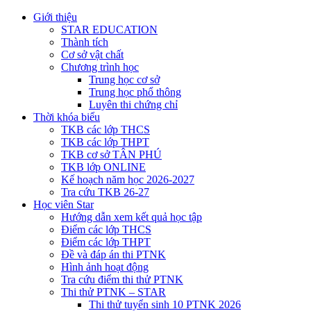
Giới thiệu
STAR EDUCATION
Thành tích
Cơ sở vật chất
Chương trình học
Trung học cơ sở
Trung học phổ thông
Luyên thi chứng chỉ
Thời khóa biểu
TKB các lớp THCS
TKB các lớp THPT
TKB cơ sở TÂN PHÚ
TKB lớp ONLINE
Kế hoạch năm học 2026-2027
Tra cứu TKB 26-27
Học viên Star
Hướng dẫn xem kết quả học tập
Điểm các lớp THCS
Điểm các lớp THPT
Đề và đáp án thi PTNK
Hình ảnh hoạt động
Tra cứu điểm thi thử PTNK
Thi thử PTNK – STAR
Thi thử tuyển sinh 10 PTNK 2026