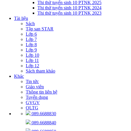
Thi thử tuyển sinh 10 PTNK 2025
Thi thử tuyển sinh 10 PTNK 2024
Thi thử tuyển sinh 10 PTNK 2023
Tài liệu
Sách
Tập san STAR
Lớp 6
Lớp 7
Lớp 8
Lớp 9
Lớp 10
Lớp 11
Lớp 12
Sách tham khảo
Khác
Tin tức
Giáo viên
Thông tin liên hệ
Tuyển dụng
GVGV
QLTG
089.6688830
089.6688840