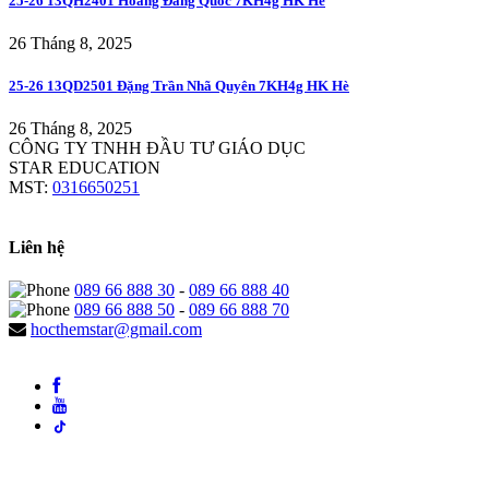
25-26 13QH2401 Hoàng Đăng Quốc 7KH4g HK Hè
26 Tháng 8, 2025
25-26 13QD2501 Đặng Trần Nhã Quyên 7KH4g HK Hè
26 Tháng 8, 2025
CÔNG TY TNHH ĐẦU TƯ GIÁO DỤC
STAR EDUCATION
MST:
0316650251
Liên hệ
089 66 888 30
-
089 66 888 40
089 66 888 50
-
089 66 888 70
hocthemstar@gmail.com