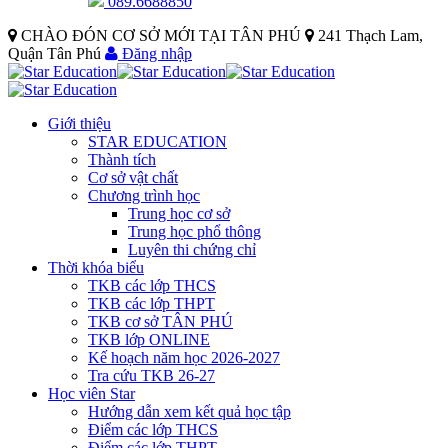
089.6688850
CHÀO ĐÓN CƠ SỞ MỚI TẠI TÂN PHÚ
241 Thạch Lam,
Quận Tân Phú
Đăng nhập
Giới thiệu
STAR EDUCATION
Thành tích
Cơ sở vật chất
Chương trình học
Trung học cơ sở
Trung học phổ thông
Luyên thi chứng chỉ
Thời khóa biểu
TKB các lớp THCS
TKB các lớp THPT
TKB cơ sở TÂN PHÚ
TKB lớp ONLINE
Kế hoạch năm học 2026-2027
Tra cứu TKB 26-27
Học viên Star
Hướng dẫn xem kết quả học tập
Điểm các lớp THCS
Điểm các lớp THPT