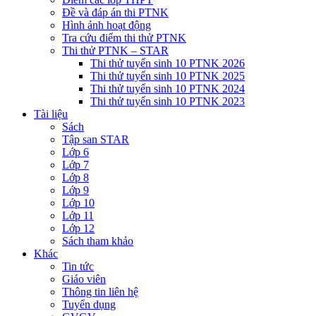
Đề và đáp án thi PTNK
Hình ảnh hoạt động
Tra cứu điểm thi thử PTNK
Thi thử PTNK – STAR
Thi thử tuyển sinh 10 PTNK 2026
Thi thử tuyển sinh 10 PTNK 2025
Thi thử tuyển sinh 10 PTNK 2024
Thi thử tuyển sinh 10 PTNK 2023
Tài liệu
Sách
Tập san STAR
Lớp 6
Lớp 7
Lớp 8
Lớp 9
Lớp 10
Lớp 11
Lớp 12
Sách tham khảo
Khác
Tin tức
Giáo viên
Thông tin liên hệ
Tuyển dụng