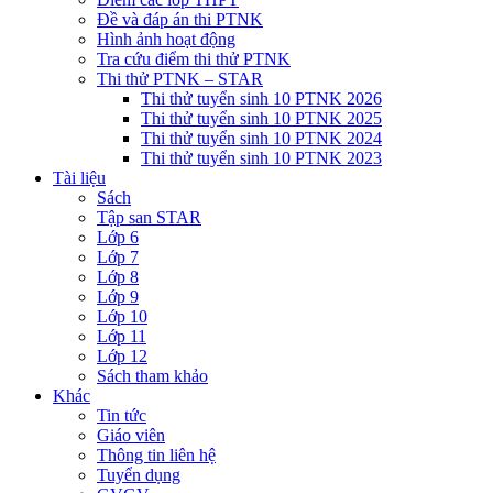
Đề và đáp án thi PTNK
Hình ảnh hoạt động
Tra cứu điểm thi thử PTNK
Thi thử PTNK – STAR
Thi thử tuyển sinh 10 PTNK 2026
Thi thử tuyển sinh 10 PTNK 2025
Thi thử tuyển sinh 10 PTNK 2024
Thi thử tuyển sinh 10 PTNK 2023
Tài liệu
Sách
Tập san STAR
Lớp 6
Lớp 7
Lớp 8
Lớp 9
Lớp 10
Lớp 11
Lớp 12
Sách tham khảo
Khác
Tin tức
Giáo viên
Thông tin liên hệ
Tuyển dụng