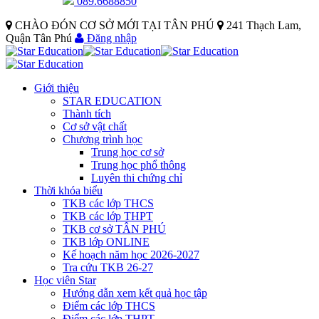
089.6688850
CHÀO ĐÓN CƠ SỞ MỚI TẠI TÂN PHÚ
241 Thạch Lam,
Quận Tân Phú
Đăng nhập
Giới thiệu
STAR EDUCATION
Thành tích
Cơ sở vật chất
Chương trình học
Trung học cơ sở
Trung học phổ thông
Luyên thi chứng chỉ
Thời khóa biểu
TKB các lớp THCS
TKB các lớp THPT
TKB cơ sở TÂN PHÚ
TKB lớp ONLINE
Kế hoạch năm học 2026-2027
Tra cứu TKB 26-27
Học viên Star
Hướng dẫn xem kết quả học tập
Điểm các lớp THCS
Điểm các lớp THPT