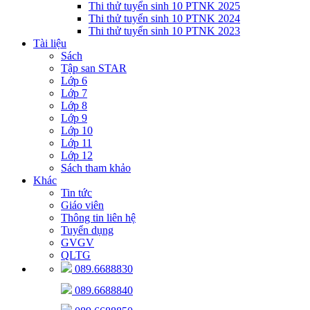
Thi thử tuyển sinh 10 PTNK 2025
Thi thử tuyển sinh 10 PTNK 2024
Thi thử tuyển sinh 10 PTNK 2023
Tài liệu
Sách
Tập san STAR
Lớp 6
Lớp 7
Lớp 8
Lớp 9
Lớp 10
Lớp 11
Lớp 12
Sách tham khảo
Khác
Tin tức
Giáo viên
Thông tin liên hệ
Tuyển dụng
GVGV
QLTG
089.6688830
089.6688840