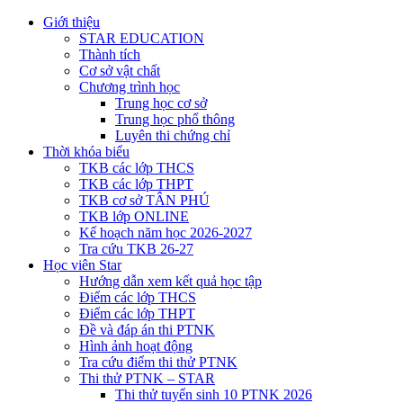
Giới thiệu
STAR EDUCATION
Thành tích
Cơ sở vật chất
Chương trình học
Trung học cơ sở
Trung học phổ thông
Luyên thi chứng chỉ
Thời khóa biểu
TKB các lớp THCS
TKB các lớp THPT
TKB cơ sở TÂN PHÚ
TKB lớp ONLINE
Kế hoạch năm học 2026-2027
Tra cứu TKB 26-27
Học viên Star
Hướng dẫn xem kết quả học tập
Điểm các lớp THCS
Điểm các lớp THPT
Đề và đáp án thi PTNK
Hình ảnh hoạt động
Tra cứu điểm thi thử PTNK
Thi thử PTNK – STAR
Thi thử tuyển sinh 10 PTNK 2026