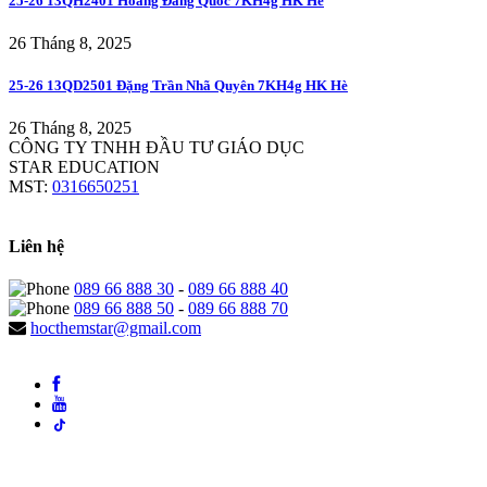
25-26 13QH2401 Hoàng Đăng Quốc 7KH4g HK Hè
26 Tháng 8, 2025
25-26 13QD2501 Đặng Trần Nhã Quyên 7KH4g HK Hè
26 Tháng 8, 2025
CÔNG TY TNHH ĐẦU TƯ GIÁO DỤC
STAR EDUCATION
MST:
0316650251
Liên hệ
089 66 888 30
-
089 66 888 40
089 66 888 50
-
089 66 888 70
hocthemstar@gmail.com