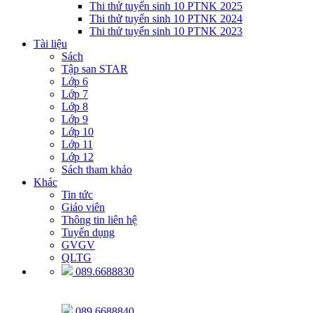
Thi thử tuyển sinh 10 PTNK 2025
Thi thử tuyển sinh 10 PTNK 2024
Thi thử tuyển sinh 10 PTNK 2023
Tài liệu
Sách
Tập san STAR
Lớp 6
Lớp 7
Lớp 8
Lớp 9
Lớp 10
Lớp 11
Lớp 12
Sách tham khảo
Khác
Tin tức
Giáo viên
Thông tin liên hệ
Tuyển dụng
GVGV
QLTG
089.6688830
089.6688840