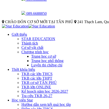
089.6688850
CHÀO ĐÓN CƠ SỞ MỚI TẠI TÂN PHÚ
241 Thạch Lam, Qu
Giới thiệu
STAR EDUCATION
Thành tích
Cơ sở vật chất
Chương trình học
Trung học cơ sở
Trung học phổ thông
Luyên thi chứng chỉ
Thời khóa biểu
TKB các lớp THCS
TKB các lớp THPT
TKB cơ sở TÂN PHÚ
TKB lớp ONLINE
Kế hoạch năm học 2026-2027
Tra cứu TKB 26-27
Học viên Star
Hướng dẫn xem kết quả học tập
Điểm các lớp THCS