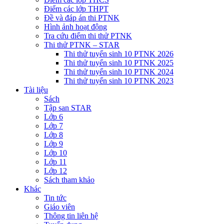
Điểm các lớp THPT
Đề và đáp án thi PTNK
Hình ảnh hoạt động
Tra cứu điểm thi thử PTNK
Thi thử PTNK – STAR
Thi thử tuyển sinh 10 PTNK 2026
Thi thử tuyển sinh 10 PTNK 2025
Thi thử tuyển sinh 10 PTNK 2024
Thi thử tuyển sinh 10 PTNK 2023
Tài liệu
Sách
Tập san STAR
Lớp 6
Lớp 7
Lớp 8
Lớp 9
Lớp 10
Lớp 11
Lớp 12
Sách tham khảo
Khác
Tin tức
Giáo viên
Thông tin liên hệ