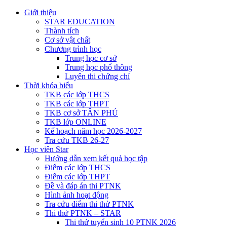
Giới thiệu
STAR EDUCATION
Thành tích
Cơ sở vật chất
Chương trình học
Trung học cơ sở
Trung học phổ thông
Luyên thi chứng chỉ
Thời khóa biểu
TKB các lớp THCS
TKB các lớp THPT
TKB cơ sở TÂN PHÚ
TKB lớp ONLINE
Kế hoạch năm học 2026-2027
Tra cứu TKB 26-27
Học viên Star
Hướng dẫn xem kết quả học tập
Điểm các lớp THCS
Điểm các lớp THPT
Đề và đáp án thi PTNK
Hình ảnh hoạt động
Tra cứu điểm thi thử PTNK
Thi thử PTNK – STAR
Thi thử tuyển sinh 10 PTNK 2026