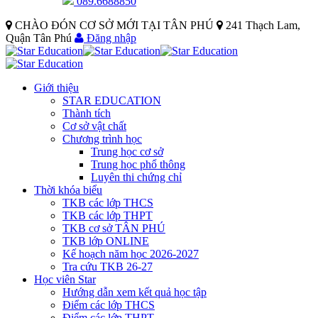
089.6688850
CHÀO ĐÓN CƠ SỞ MỚI TẠI TÂN PHÚ
241 Thạch Lam,
Quận Tân Phú
Đăng nhập
Giới thiệu
STAR EDUCATION
Thành tích
Cơ sở vật chất
Chương trình học
Trung học cơ sở
Trung học phổ thông
Luyên thi chứng chỉ
Thời khóa biểu
TKB các lớp THCS
TKB các lớp THPT
TKB cơ sở TÂN PHÚ
TKB lớp ONLINE
Kế hoạch năm học 2026-2027
Tra cứu TKB 26-27
Học viên Star
Hướng dẫn xem kết quả học tập
Điểm các lớp THCS
Điểm các lớp THPT