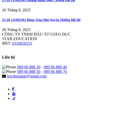
25-26 13QH2401 Hoàng Đăng Quốc 7KH4g HK Hè
26 Tháng 8, 2025
25-26 13QD2501 Đặng Trần Nhã Quyên 7KH4g HK Hè
26 Tháng 8, 2025
CÔNG TY TNHH ĐẦU TƯ GIÁO DỤC
STAR EDUCATION
MST:
0316650251
Liên hệ
089 66 888 30
-
089 66 888 40
089 66 888 50
-
089 66 888 70
hocthemstar@gmail.com