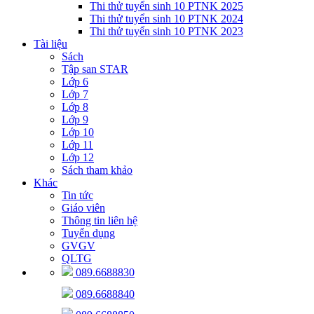
Thi thử tuyển sinh 10 PTNK 2025
Thi thử tuyển sinh 10 PTNK 2024
Thi thử tuyển sinh 10 PTNK 2023
Tài liệu
Sách
Tập san STAR
Lớp 6
Lớp 7
Lớp 8
Lớp 9
Lớp 10
Lớp 11
Lớp 12
Sách tham khảo
Khác
Tin tức
Giáo viên
Thông tin liên hệ
Tuyển dụng
GVGV
QLTG
089.6688830
089.6688840