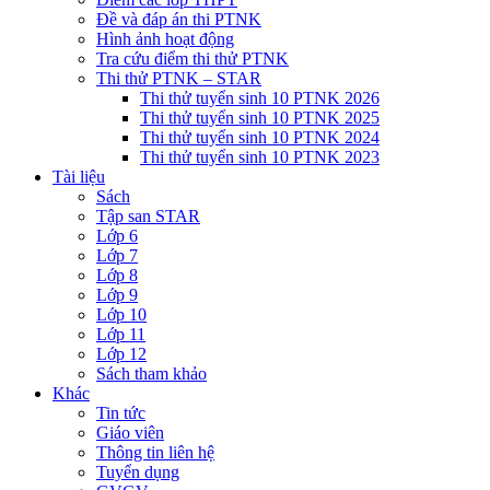
Đề và đáp án thi PTNK
Hình ảnh hoạt động
Tra cứu điểm thi thử PTNK
Thi thử PTNK – STAR
Thi thử tuyển sinh 10 PTNK 2026
Thi thử tuyển sinh 10 PTNK 2025
Thi thử tuyển sinh 10 PTNK 2024
Thi thử tuyển sinh 10 PTNK 2023
Tài liệu
Sách
Tập san STAR
Lớp 6
Lớp 7
Lớp 8
Lớp 9
Lớp 10
Lớp 11
Lớp 12
Sách tham khảo
Khác
Tin tức
Giáo viên
Thông tin liên hệ
Tuyển dụng