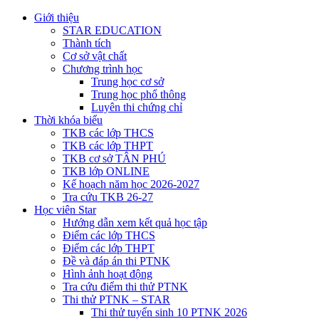
Giới thiệu
STAR EDUCATION
Thành tích
Cơ sở vật chất
Chương trình học
Trung học cơ sở
Trung học phổ thông
Luyên thi chứng chỉ
Thời khóa biểu
TKB các lớp THCS
TKB các lớp THPT
TKB cơ sở TÂN PHÚ
TKB lớp ONLINE
Kế hoạch năm học 2026-2027
Tra cứu TKB 26-27
Học viên Star
Hướng dẫn xem kết quả học tập
Điểm các lớp THCS
Điểm các lớp THPT
Đề và đáp án thi PTNK
Hình ảnh hoạt động
Tra cứu điểm thi thử PTNK
Thi thử PTNK – STAR
Thi thử tuyển sinh 10 PTNK 2026