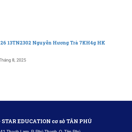
-26 13TN2302 Nguyễn Hương Trà 7KH4g HK
25-26 1
26 Tháng 8
Tháng 8, 2025
+ STAR EDUCATION cơ sở TÂN PHÚ
41 Thạch Lam, P. Phú Thạnh, Q. Tân Phú