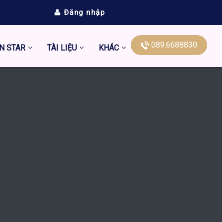
Đăng nhập
089.6688830
N STAR
TÀI LIỆU
KHÁC