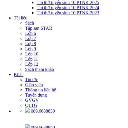
Thi thử tuyển sinh 10 PTNK 2025
Thi thử tuyển sinh 10 PTNK 2024
Thi thử tuyển sinh 10 PTNK 2023
Tài liệu
Sách
Tập san STAR
Lớp 6
Lớp 7
Lớp 8
Lớp 9
Lớp 10
Lớp 11
Lớp 12
Sách tham khảo
Khác
Tin tức
Giáo viên
Thông tin liên hệ
Tuyển dụng
GVGV
QLTG
089.6688830
089.6688840