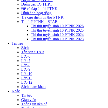
Điểm các lớp THPT
Đề và đáp án thi PTNK
Hình ảnh hoạt động
Tra cứu điểm thi thử PTNK
Thi thử PTNK – STAR
Thi thử tuyển sinh 10 PTNK 2026
Thi thử tuyển sinh 10 PTNK 2025
Thi thử tuyển sinh 10 PTNK 2024
Thi thử tuyển sinh 10 PTNK 2023
Tài liệu
Sách
Tập san STAR
Lớp 6
Lớp 7
Lớp 8
Lớp 9
Lớp 10
Lớp 11
Lớp 12
Sách tham khảo
Khác
Tin tức
Giáo viên
Thông tin liên hệ