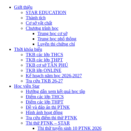
Giới thiệu
STAR EDUCATION
Thành tích
Cơ sở vật chất
Chương trình học
Trung học cơ sở
Trung học phổ thông
Luyên thi chứng chỉ
Thời khóa biểu
TKB các lớp THCS
TKB các lớp THPT
TKB cơ sở TÂN PHÚ
TKB lớp ONLINE
Kế hoạch năm học 2026-2027
Tra cứu TKB 26-27
Học viên Star
Hướng dẫn xem kết quả học tập
Điểm các lớp THCS
Điểm các lớp THPT
Đề và đáp án thi PTNK
Hình ảnh hoạt động
Tra cứu điểm thi thử PTNK
Thi thử PTNK – STAR
Thi thử tuyển sinh 10 PTNK 2026