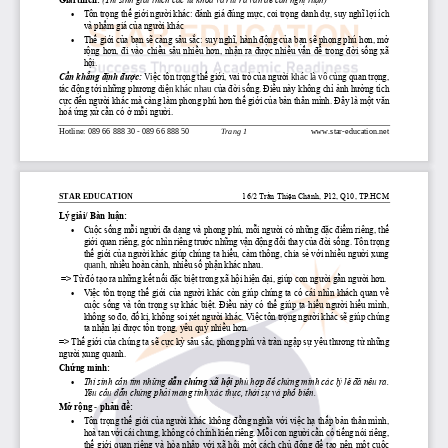
Giải thích: 
(Thí sinh giải thích các từ khoá và rút ra vấn đề cần nghị luận)
Tôn trọng thế giới người khác: đánh giá đúng mực, coi trọng danh dự, 
suy nghĩ lợi ích 
•
và phẩm giá của người khác
Thế giới của bạn sẽ càng sâu sắc: suy nghĩ, hành động của bạn sẽ phong phú hơn, mở 
•
rộng hơn, đi vào chiều sâu nhiều hơn, nhận ra được nhiều vấn đề trong đời sống xã 
hội.
Cần khẳng định được:
Vi
ệ
c tôn trọng thế 
giới, vai trò c
ủ
a ngư
ờ
i khác là vô c
ù
ng quan trọng, 
tác đ
ộ
ng tới nh
ữ
ng phương di
ệ
n khác nhau c
ủ
a đ
ờ
i s
ố
ng. Điều này không chỉ ảnh hưởng tích 
cực đến người khác mà càng làm phong phú hơn thế giới của bản thân mình. Đây là một văn 
hoá ứng xử cần có 
ở mỗi người.
Hotline: 089 66 888 30 
-
089 66 888 50
Trang 
1
www.star
-
education.net
STAR EDUCATION
16/2 Trần Thiện Chánh, P12, Q10, TP.HCM
Lý giải/ Bàn luận:
Cuộc sống mỗi người đa dạng và phong phú, mỗi người có những đặc điểm riêng, thế 
•
giới quan riêng, góc nhìn riêng trước những vận động đổi thay của đời sống. Tôn trọng 
thế giới của người khác giúp chúng ta hiểu, cảm thông, chia sẻ với nhiều người xung 
quanh
, nhiều hoàn cảnh, nhiều số phận khác nhau.
=> Từ đó tạo ra những kết nối đặc biệt trong xã hội hiện đại, giúp con người gần người hơn.
Việc tôn trọng thế giới của người khác còn giúp chúng ta có cái nhìn khách quan về 
•
cuộc sống và tôn trọng sự khác biệ
t. Điều này có thể giúp ta hiểu người hiểu mình, 
không so đo, đố kị, không soi xét người khác. Việc tôn trọng người khác sẽ giúp chúng 
ta nhận lại được tôn trọng, yêu quý nhiều hơn.
=> Thế giới của chúng ta sẽ cực kỳ sâu sắc, phong phú và tràn ngập sự 
yêu thương từ những 
người xung quanh.
Chứng minh:
Thí sinh cần tìm những 
dẫn chứng xã hội
phù hợp để chứng minh các lý lẽ đã nêu ra. 
•
Yêu cầu dẫn chứng phải mang tính xác thực, thời sự và phổ biến.
Mở rộng 
-
phản đề:
Tôn trọng thế giới của người khác kh
ông đồng nghĩa với việc hạ thấp bản thân mình, 
•
hoà tan với cái chung, không có chính kiến riêng. Mỗi con người cần có tiếng nói riêng, 
thế giới quan riêng và hòa nhập với xã hội một cách chủ động để tạo nên một cuộc 