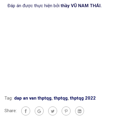
Đáp án được thực hiện bởi
thầy VŨ NAM THÁI.
Tag:
dap an van thptqg
,
thptqg
,
thptqg 2022
Share: